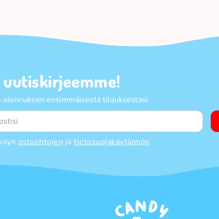
a uutiskirjeemme!
 alennuksen ensimmäisestä tilauksestasi
ksyn
ostoehtojen
ja
tietosuojakäytännön