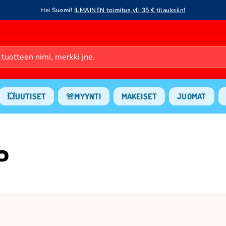
Hei Suomi!
ILMAINEN toimitus yli 35 € tilauksiin!
💥UUTISET
🚨MYYNTI
MAKEISET
JUOMAT
P