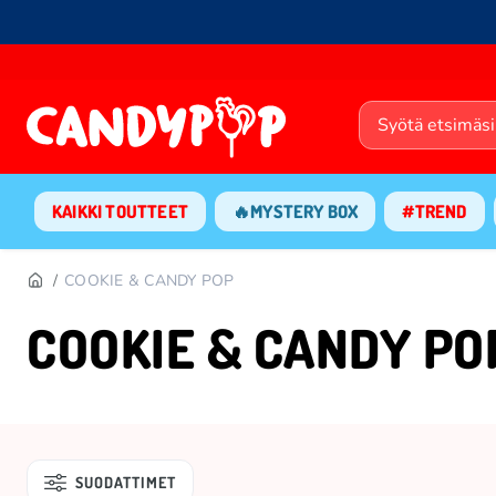
KAIKKI TOUTTEET
🔥MYSTERY BOX
#TREND
COOKIE & CANDY POP
COOKIE & CANDY PO
SUODATTIMET