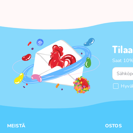
Tila
Saat 10%
Hyvä
MEISTÄ
OSTOS