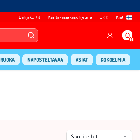
Lahjakortit
Kanta-asiakasohjelma
UKK
Kieli
0
RUOKA
NAPOSTELTAVAA
ASIAT
KOKOELMIA
Suositellut