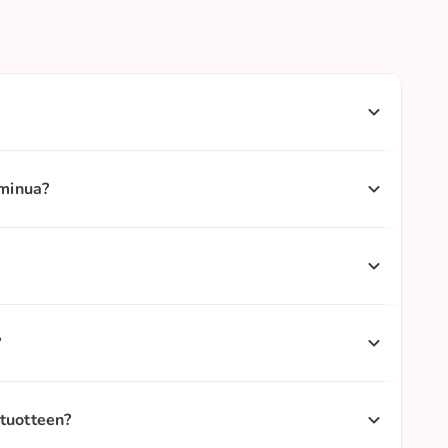
lamme valmistella sitä heti maksun saatuamme. Jos
ahdollisimman nopeasti sähköpostitse
 minua?
tys on jo matkalla, voit palauttaa sen saatuasi.
tistä. Ellei lähetys ilmaannu toimitettuna kolmen
 meihin
info@candypop.fi
.
uksen sähköpostitse. Ellei viestiä näy, tarkista
?
ttä sähköpostitse
info@candypop.fi
tai puhelimitse
 tuotteen?