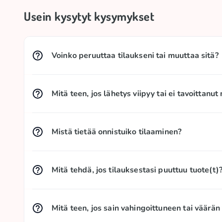
Usein kysytyt kysymykset
Voinko peruuttaa tilaukseni tai muuttaa sitä?
Tilausta emme voi muuttaa tai peruuttaa, sillä a
tilausta ei vielä ole lähetetty, kirjoita meille m
Mitä teen, jos lähetys viipyy tai ei tavoittanut
info@candypop.fi
– jos ehdimme, autamme. Jos lähe
Tarkista lähetyksen seurantatiedot sähköpostivies
työpäivän kuluessa lähettämisestä – ota yhteyttä
Mistä tietää onnistuiko tilaaminen?
Heti, kun saamme maksusi, lähetämme tilausvahvist
mainos- tai roskapostilokerosi (SLAM).
Mitä tehdä, jos tilauksestasi puuttuu tuote(t)
Jos tilattu lähetys ei vastaa tilaustasi? Ota yhtey
+358 94 272 6607 (ma–pe klo 09.00–21.00).
Mitä teen, jos sain vahingoittuneen tai väärän