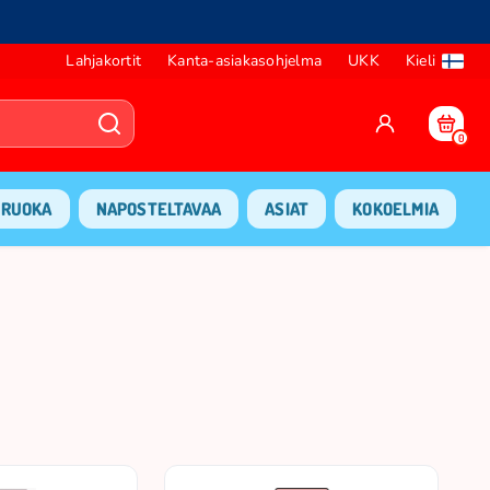
Lahjakortit
Kanta-asiakasohjelma
UKK
Kieli
0
RUOKA
NAPOSTELTAVAA
ASIAT
KOKOELMIA