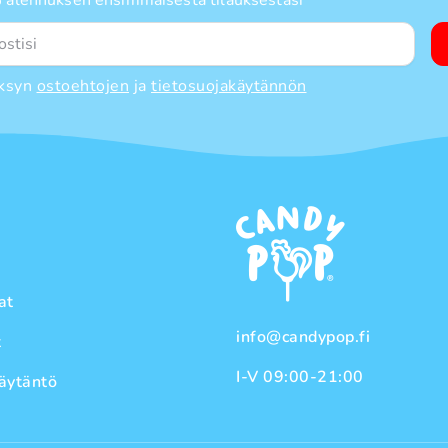
ksyn
ostoehtojen
ja
tietosuojakäytännön
at
info@candypop.fi
t
I-V 09:00-21:00
äytäntö