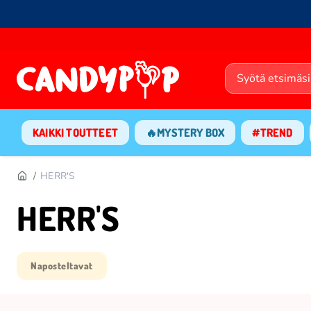
KAIKKI TOUTTEET
🔥MYSTERY BOX
#TREND
HERR'S
HERR'S
Naposteltavat