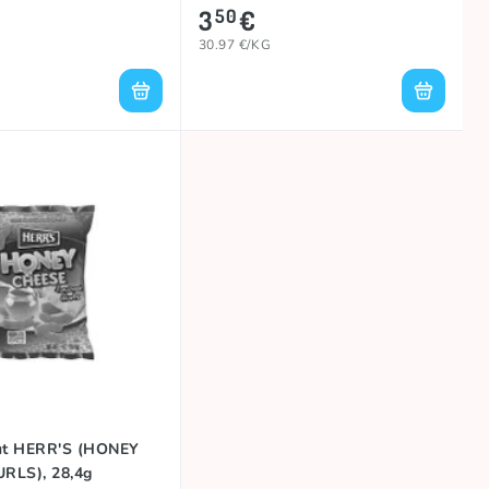
3
€
50
30.97 €/KG
tut HERR'S (HONEY
RLS), 28,4g