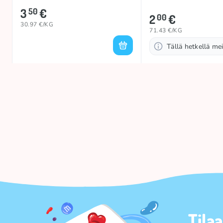
3
€
50
2
€
00
30.97 €/KG
71.43 €/KG
Tällä hetkellä mei
Tila