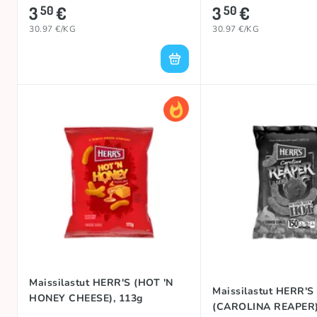
3
€
3
€
50
50
30.97 €/KG
30.97 €/KG
Maissilastut HERR'S (HOT 'N
Maissilastut HERR'S
HONEY CHEESE), 113g
(CAROLINA REAPER)