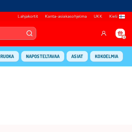
Lahjakortit
Kanta-asiakasohjelma
UKK
Kieli
0
RUOKA
NAPOSTELTAVAA
ASIAT
KOKOELMIA