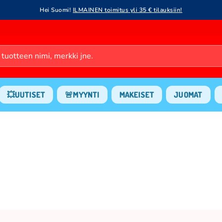
Hei Suomi!
ILMAINEN toimitus yli 35 € tilauksiin!
💥UUTISET
🚨MYYNTI
MAKEISET
JUOMAT