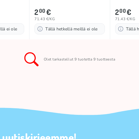
2
€
2
€
00
00
71.43 €/KG
71.43 €/KG
llä ei ole
Tällä hetkellä meillä ei ole
Tällä h
Olet tarkastellut 9 tuotetta 9 tuotteesta
a uutiskirjeemme!