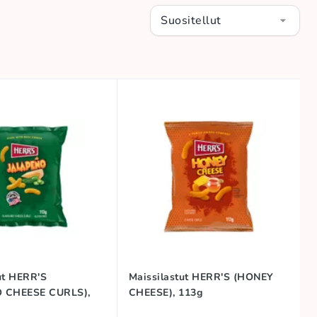
Suositellut
ut HERR'S
Maissilastut HERR'S (HONEY
 CHEESE CURLS),
CHEESE), 113g