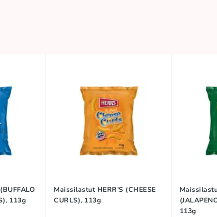
S (BUFFALO
Maissilastut HERR'S (CHEESE
Maissilast
), 113g
CURLS), 113g
(JALAPENO
113g