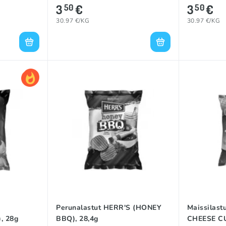
3
€
3
€
50
50
30.97 €/KG
30.97 €/KG
Perunalastut HERR'S (HONEY
Maissilas
, 28g
BBQ), 28,4g
CHEESE CU