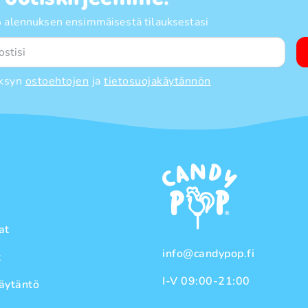
 alennuksen ensimmäisestä tilauksestasi
ksyn
ostoehtojen
ja
tietosuojakäytännön
at
info@candypop.fi
t
I-V 09:00-21:00
äytäntö