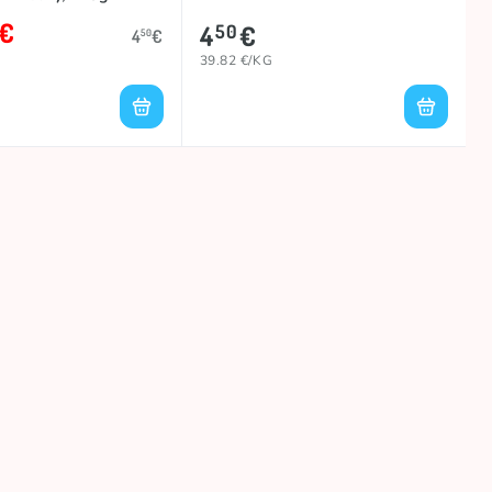
€
4
€
50
4
€
50
39.82 €/KG