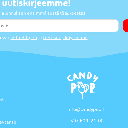
a uutiskirjeemme!
 alennuksen ensimmäisestä tilauksestasi
ksyn
ostoehtojen
ja
tietosuojakäytännön
at
info@candypop.fi
t
I-V 09:00-21:00
äytäntö