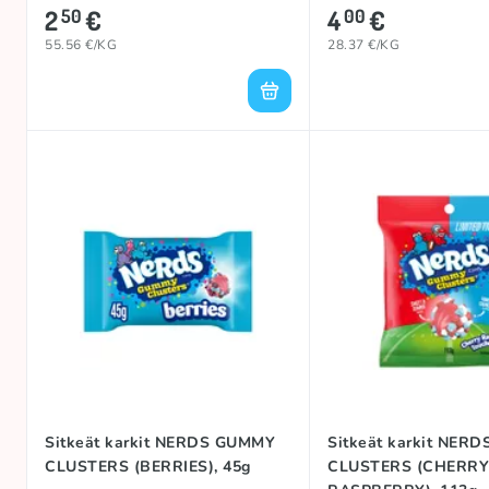
2
€
4
€
50
00
55.56 €/KG
28.37 €/KG
Sitkeät karkit NERDS GUMMY
Sitkeät karkit NER
CLUSTERS (BERRIES), 45g
CLUSTERS (CHERR