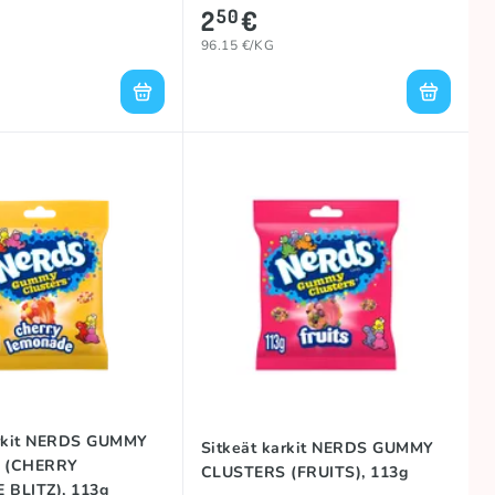
2
€
50
96.15 €/KG
arkit NERDS GUMMY
Sitkeät karkit NERDS GUMMY
 (CHERRY
CLUSTERS (FRUITS), 113g
BLITZ), 113g