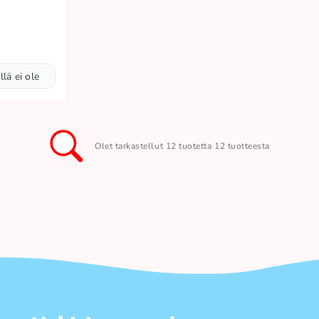
llä ei ole
Olet tarkastellut 12 tuotetta 12 tuotteesta