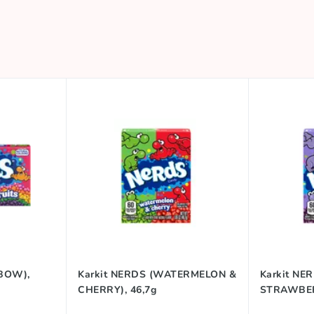
NBOW),
Karkit NERDS (WATERMELON &
Karkit NE
CHERRY), 46,7g
STRAWBER