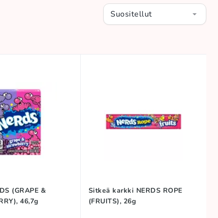
Suositellut
RDS (GRAPE &
Sitkeä karkki NERDS ROPE
RY), 46,7g
(FRUITS), 26g