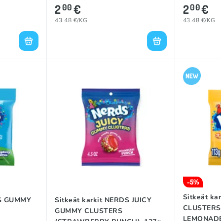
2
€
2
€
00
00
43.48 €/KG
43.48 €/KG
-5%
Sitkeät k
DS GUMMY
Sitkeät karkit NERDS JUICY
CLUSTERS
Y
GUMMY CLUSTERS
LEMONADE 