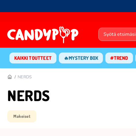
KAIKKI TOUTTEET
🔥MYSTERY BOX
#TREND
NERDS
NERDS
Makeiset