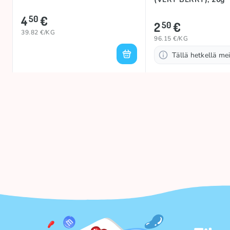
4
€
50
2
€
50
39.82 €/KG
96.15 €/KG
Tällä hetkellä mei