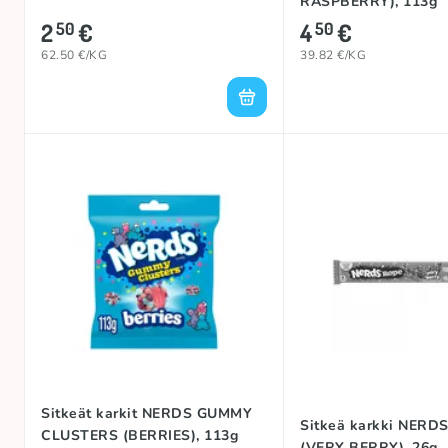
RASPBERRY), 113g
2
€
4
€
50
50
62.50 €/KG
39.82 €/KG
Sitkeät karkit NERDS GUMMY
Sitkeä karkki NERD
CLUSTERS (BERRIES), 113g
(VERY BERRY), 26g