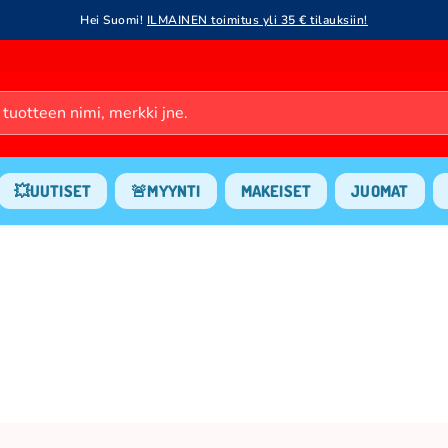
Hei Suomi!
ILMAINEN toimitus yli 35 € tilauksiin!
💥UUTISET
🚨MYYNTI
MAKEISET
JUOMAT