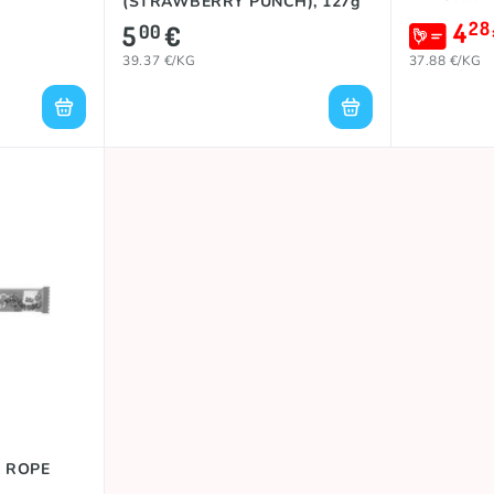
(STRAWBERRY PUNCH), 127g
4
28
5
€
00
39.37 €/KG
37.88 €/KG
S ROPE