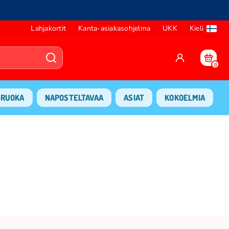
Lahjakortit
Kanta-asiakasohjelma
UKK
Kieli
0
RUOKA
NAPOSTELTAVAA
ASIAT
KOKOELMIA