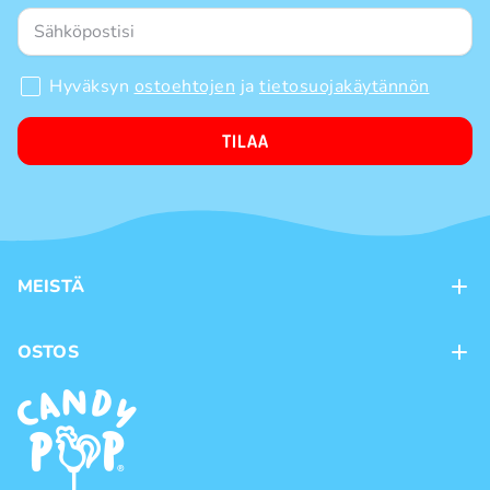
Hyväksyn
ostoehtojen
ja
tietosuojakäytännön
TILAA
MEISTÄ
Kontaktit
OSTOS
Kanta-asiakasohjelma
Maksutavat
Tuotemerkit
Toimitustavat
Käyttöehdot