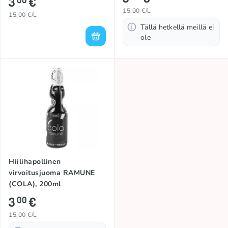
3
€
15.00 €/L
15.00 €/L
Tällä hetkellä meillä ei
ole
Hiilihapollinen
virvoitusjuoma RAMUNE
(COLA), 200ml
3
€
00
15.00 €/L