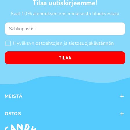
Tilaa uutiskirjeemme!
Saat 10% alennuksen ensimmäisestä tilauksestasi
Hyväksyn
ostoehtojen
ja
tietosuojakäytännön
TILAA
MEISTÄ
Kontaktit
OSTOS
Kanta-asiakasohjelma
Maksutavat
Tuotemerkit