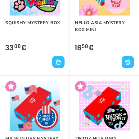
SQUISHY MYSTERY BOX
HELLO ASIA MYSTERY
BOX MINI
33
€
16
€
00
50
MADE IN USA MYSTERY
TIKTOK HITS ONLY