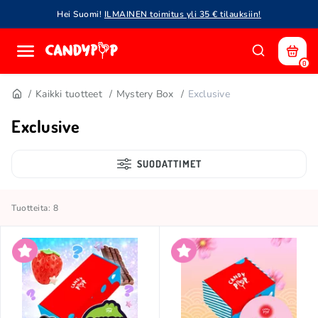
Hei Suomi!
ILMAINEN toimitus yli 35 € tilauksiin!
0
Kaikki tuotteet
Mystery Box
Exclusive
Exclusive
SUODATTIMET
Tuotteita: 8