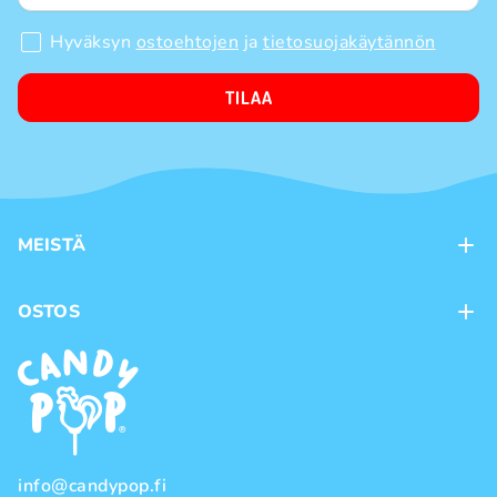
Hyväksyn
ostoehtojen
ja
tietosuojakäytännön
TILAA
MEISTÄ
Kontaktit
OSTOS
Kanta-asiakasohjelma
Maksutavat
Tuotemerkit
Toimitustavat
Käyttöehdot
Tietosuojakäytäntö
info@candypop.fi