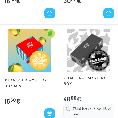
16
€
30
€
CHALLENGE MYSTERY
XTRA SOUR MYSTERY
BOX
BOX MINI
40
€
00
16
€
50
Tällä hetkellä meillä ei
ole