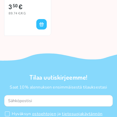
3
€
50
89.74 €/KG
Tilaa uutiskirjeemme!
Saat 10% alennuksen ensimmäisestä tilauksestasi
Hyväksyn
ostoehtojen
ja
tietosuojakäytännön