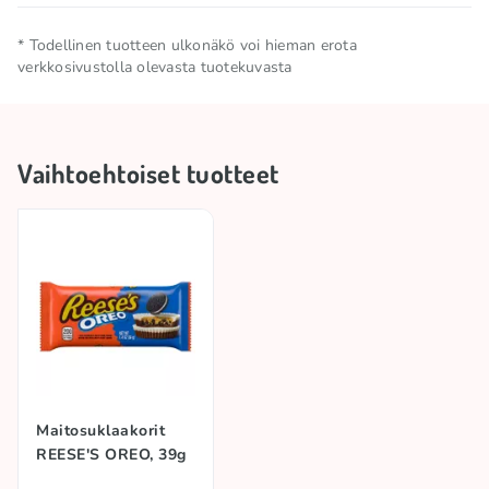
Nettomäärä
0.102 KG
* Todellinen tuotteen ulkonäkö voi hieman erota
verkkosivustolla olevasta tuotekuvasta
Säilytä viileässä ja kuivassa
Säilytysolosuhteet
paikassa
Vaihtoehtoiset tuotteet
Tuotemerkki
M&M'S
Alkuperämaa
Yhdistynyt kuningaskunta
Maitosuklaakorit
REESE'S OREO, 39g