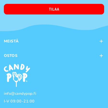
TILAA
MEISTÄ
Kontaktit
OSTOS
Kanta-asiakasohjelma
Maksutavat
Tuotemerkit
Toimitustavat
Käyttöehdot
Tietosuojakäytäntö
info@candypop.fi
I-V 09:00-21:00