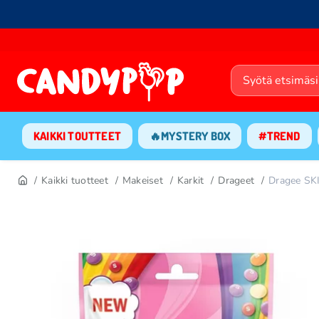
KAIKKI TOUTTEET
🔥MYSTERY BOX
#TREND
Kaikki tuotteet
Makeiset
Karkit
Drageet
Dragee SK