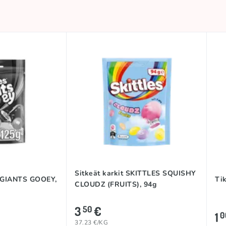
Sitkeät karkit SKITTLES SQUISHY
 GIANTS GOOEY,
Tik
CLOUDZ (FRUITS), 94g
3
€
50
1
0
37.23 €/KG