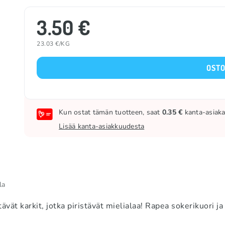
3.50 €
23.03 €/KG
OSTO
Kun ostat tämän tuotteen, saat
0.35 €
kanta-asiakas
Lisää kanta-asiakkuudesta
la
t karkit, jotka piristävät mielialaa! Rapea sokerikuori ja