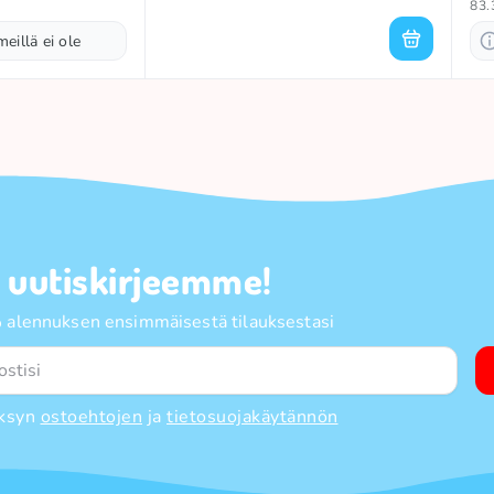
83.
meillä ei ole
a uutiskirjeemme!
 alennuksen ensimmäisestä tilauksestasi
ksyn
ostoehtojen
ja
tietosuojakäytännön