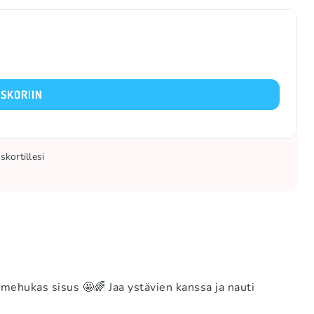
SKORIIN
kortillesi
 mehukas sisus 🤩🌈 Jaa ystävien kanssa ja nauti