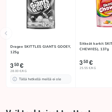
Sitkeät karkit SK
Dragee SKITTLES GIANTS GOOEY,
CHEWIES), 137g
125g
3
€
50
3
€
50
25.55 €/KG
28.00 €/KG
Tällä hetkellä meillä ei ole