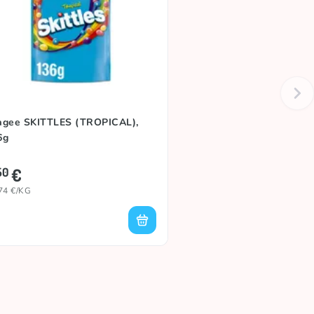
agee SKITTLES (TROPICAL),
6g
€
50
74 €/KG