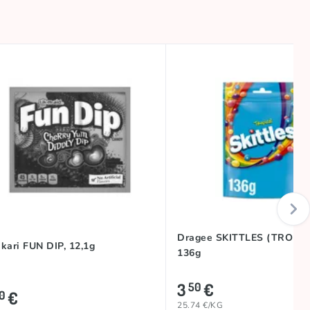
Dragee SKITTLES (TROPIC
kari FUN DIP, 12,1g
136g
3
€
50
€
0
25.74 €/KG