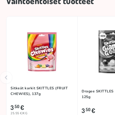
Vaihtoehtoiset tuotteet
Sitkeät karkit SKITTLES (FRUIT
Dragee SKITTLES
CHEWIES), 137g
125g
3
€
50
3
€
50
25.55 €/KG