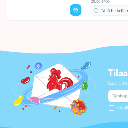
28.00 €/KG
Tällä hetkellä 
Tila
Saat 10%
Hyvä