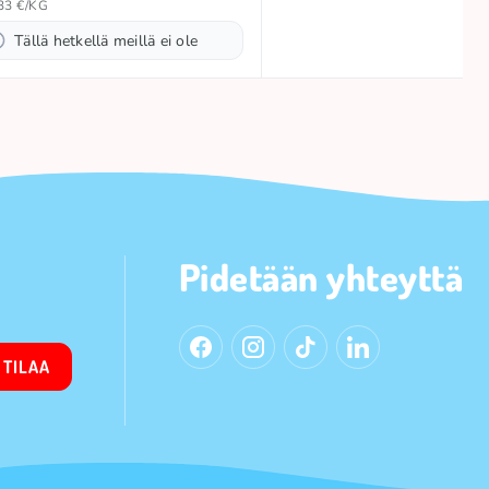
33 €/KG
Tällä hetkellä meillä ei ole
Pidetään yhteyttä
TILAA