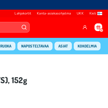
Lahjakortit
Kanta-asiakasohjelma
UKK
Kieli
0
RUOKA
NAPOSTELTAVAA
ASIAT
KOKOELMIA
), 152g