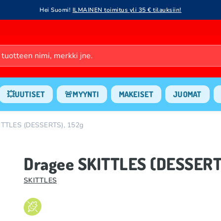
Hei Suomi!
ILMAINEN toimitus yli 35 € tilauksiin!
💥UUTISET
🚨MYYNTI
MAKEISET
JUOMAT
ITTLES (DESSERTS), 152g
Dragee SKITTLES (DESSERTS
SKITTLES