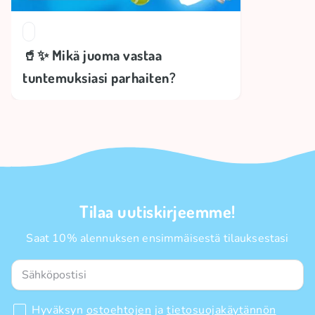
🥤✨ Mikä juoma vastaa
tuntemuksiasi parhaiten?
Tilaa uutiskirjeemme!
Saat 10% alennuksen ensimmäisestä tilauksestasi
Hyväksyn
ostoehtojen
ja
tietosuojakäytännön