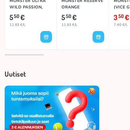
MONSTER ULTRA
MONSTER RESERVE
MONST
WILD PASSION,
ORANGE
(VICE G
473ml
DREAMSICLE, 473ml
473ml
5
€
5
€
3
€
50
50
50
11.63 €/L
11.63 €/L
7.40 €/L
Uutiset