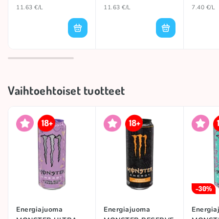
11.63 €/L
11.63 €/L
7.40 €/L
Vaihtoehtoiset tuotteet
-30%
Energiajuoma
Energiajuoma
Energia