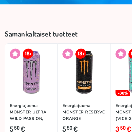
Samankaltaiset tuotteet
-30%
Energiajuoma
Energiajuoma
Energia
MONSTER ULTRA
MONSTER RESERVE
MONST
WILD PASSION,
ORANGE
(VICE G
473ml
DREAMSICLE, 473ml
473ml
5
€
5
€
3
€
50
50
50