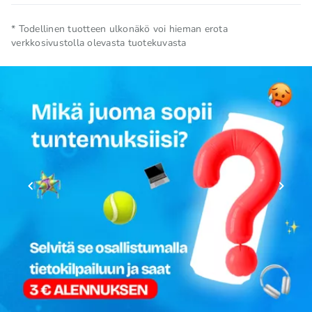
Nettomäärä
0.473 L
* Todellinen tuotteen ulkonäkö voi hieman erota
verkkosivustolla olevasta tuotekuvasta
Säilytä viileässä ja kuivassa
Säilytysolosuhteet
paikassa
Kokoelma
🗽 USA -tuotteet
Alkuperämaa
USA
Tuotemerkki
MONSTER
TOP
TOP