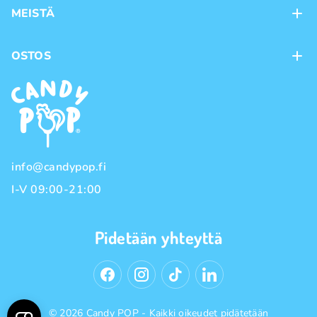
MEISTÄ
Kontaktit
OSTOS
Kanta-asiakasohjelma
Maksutavat
Tuotemerkit
Toimitustavat
Käyttöehdot
Tietosuojakäytäntö
info@candypop.fi
I-V 09:00-21:00
Pidetään yhteyttä
© 2026 Candy POP - Kaikki oikeudet pidätetään