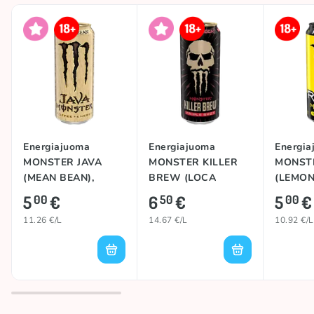
Energiajuoma
Energiajuoma
Energia
MONSTER JAVA
MONSTER KILLER
MONST
(MEAN BEAN),
BREW (LOCA
(LEMON
444ml
MOCA), 443ml
458ml
5
€
6
€
5
€
00
50
00
11.26 €/L
14.67 €/L
10.92 €/L