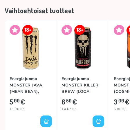
Vaihtoehtoiset tuotteet
Energiajuoma
Energiajuoma
Energia
MONSTER JAVA
MONSTER KILLER
MONST
(MEAN BEAN),
BREW (LOCA
(COSMI
444ml
MOCA), 443ml
500ml
5
€
6
€
3
€
00
50
00
11.26 €/L
14.67 €/L
6.00 €/L