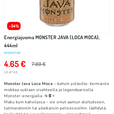
-34%
Energiajuoma MONSTER JAVA (LOCA MOCA),
444ml
MONSTER
4.65 €
7.00 €
10.47 €/L
Monster Java Loca Moca
– kahvin ystäville: kermaista
mokkaa suklaan vivahteella ja legendaarisella
Monster-energialla. ☕🍫⚡
Maku kuin kahvilassa – vie sinut aamun aloitukseen,
työmaratoniin tai yöaikaisiin pelisessioihin. Jäähdytä,