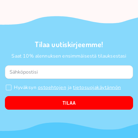
Tilaa uutiskirjeemme!
Saat 10% alennuksen ensimmäisestä tilauksestasi
Hyväksyn
ostoehtojen
ja
tietosuojakäytännön
TILAA