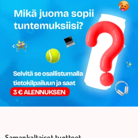
*Viiteannos.
Alkuperämaa
Itävalta
Tuotemerkki
RED BULL
Samankaltaiset tuotteet