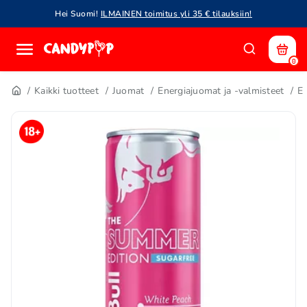
Hei Suomi!
ILMAINEN toimitus yli 35 € tilauksiin!
0
Kaikki tuotteet
Juomat
Energiajuomat ja -valmisteet
E