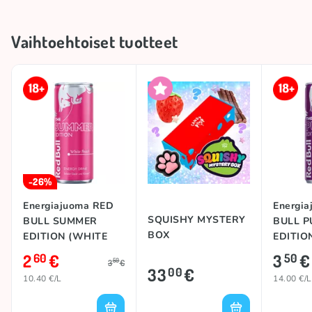
Vaihtoehtoiset tuotteet
-26%
Energiajuoma RED
Energi
SQUISHY MYSTERY
BULL SUMMER
BULL P
BOX
EDITION (WHITE
EDITIO
PEACH), 250ml
250ml
2
€
3
€
60
50
50
3
€
33
€
00
10.40 €/L
14.00 €/L