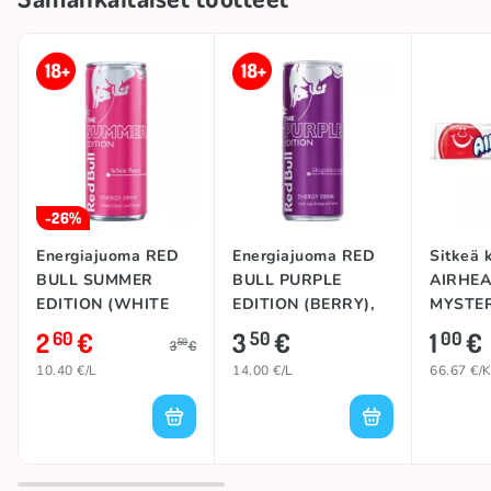
-26%
Energiajuoma RED
Energiajuoma RED
Sitkeä 
BULL SUMMER
BULL PURPLE
AIRHEA
EDITION (WHITE
EDITION (BERRY),
MYSTER
PEACH), 250ml
250ml
2
€
3
€
1
€
60
50
00
50
3
€
10.40 €/L
14.00 €/L
66.67 €/