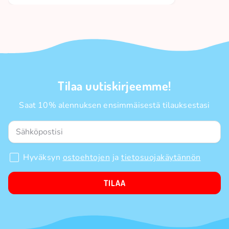
Tilaa uutiskirjeemme!
Saat 10% alennuksen ensimmäisestä tilauksestasi
Hyväksyn
ostoehtojen
ja
tietosuojakäytännön
TILAA