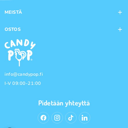
MEISTÄ
Kontaktit
OSTOS
Kanta-asiakasohjelma
Maksutavat
Tuotemerkit
Toimitustavat
Käyttöehdot
Tietosuojakäytäntö
info@candypop.fi
I-V 09:00-21:00
Pidetään yhteyttä