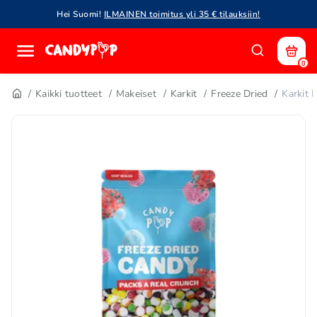
Hei Suomi!
ILMAINEN toimitus yli 35 € tilauksiin!
0
Kaikki tuotteet
Makeiset
Karkit
Freeze Dried
Karkit