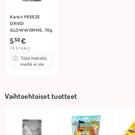
Karkit FREEZE
DRIED
GLOWWORMS, 70g
5
€
50
78.57 €/KG
Tällä hetkellä
meillä ei ole
Vaihtoehtoiset tuotteet