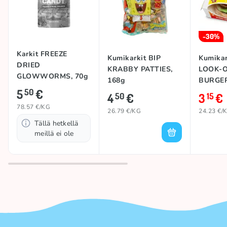
-30%
Karkit FREEZE
Kumikarkit BIP
Kumikar
DRIED
KRABBY PATTIES,
LOOK-
GLOWWORMS, 70g
168g
BURGER
5
€
50
4
€
3
€
50
15
78.57 €/KG
26.79 €/KG
24.23 €/
Tällä hetkellä
meillä ei ole