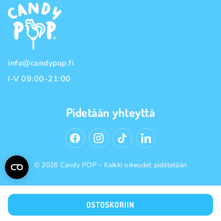
Maksutavat
Tuotemerkit
Toimitustavat
Käyttöehdot
Tietosuojakäytäntö
info@candypop.fi
I-V 09:00-21:00
Pidetään yhteyttä
© 2026 Candy POP - Kaikki oikeudet pidätetään
OSTOSKORIIN