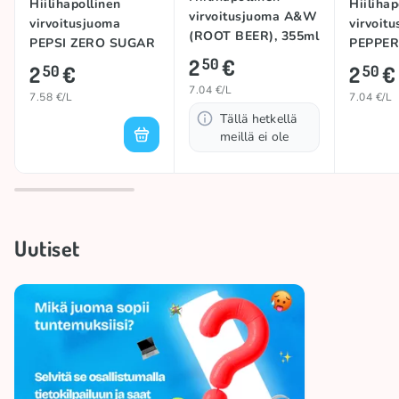
Hiilihapollinen
Hiilihap
virvoitusjuoma A&W
virvoitusjuoma
virvoit
(ROOT BEER), 355ml
PEPSI ZERO SUGAR
PEPPER
2
€
(CREAM SODA),
50
SODA),
2
€
2
€
50
50
330ml
7.04 €/L
7.58 €/L
7.04 €/L
Tällä hetkellä
meillä ei ole
Uutiset