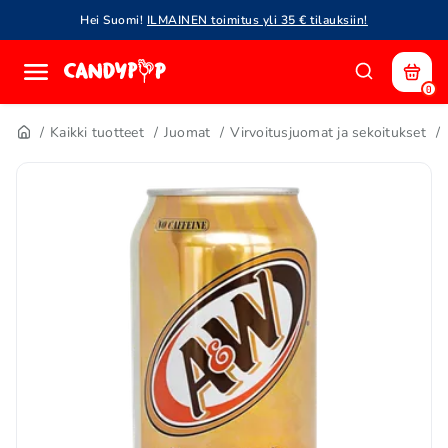
Hei Suomi!
ILMAINEN toimitus yli 35 € tilauksiin!
0
Kaikki tuotteet
Juomat
Virvoitusjuomat ja sekoitukset