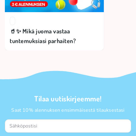
🥤✨ Mikä juoma vastaa
tuntemuksiasi parhaiten?
Tilaa uutiskirjeemme!
Saat 10% alennuksen ensimmäisestä tilauksestasi