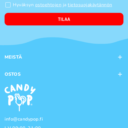
Hyväksyn
ostoehtojen
ja
tietosuojakäytännön
TILAA
MEISTÄ
Kontaktit
OSTOS
Kanta-asiakasohjelma
Maksutavat
Tuotemerkit
Toimitustavat
Käyttöehdot
Tietosuojakäytäntö
info@candypop.fi