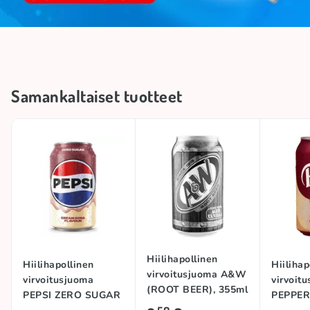
Samankaltaiset tuotteet
Hiilihapollinen
Hiilihapollinen
Hiilihap
virvoitusjuoma A&W
virvoitusjuoma
virvoit
(ROOT BEER), 355ml
PEPSI ZERO SUGAR
PEPPER