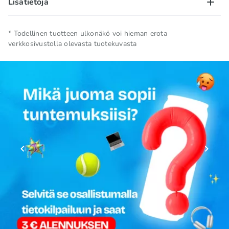
Lisätietoja
Nettomäärä
0.335 L
* Todellinen tuotteen ulkonäkö voi hieman erota
verkkosivustolla olevasta tuotekuvasta
Säilytä viileässä ja kuivassa
Säilytysolosuhteet
paikassa
Kokoelma
🗽 USA -tuotteet
Alkuperämaa
USA
Tuotemerkki
A&W