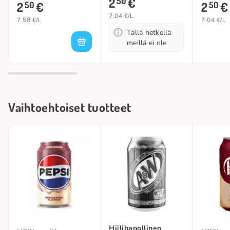
2
€
(CREAM SODA),
50
SODA),
2
€
2
€
50
50
330ml
7.04 €/L
7.58 €/L
7.04 €/L
Tällä hetkellä
meillä ei ole
Vaihtoehtoiset tuotteet
Hiilihapollinen