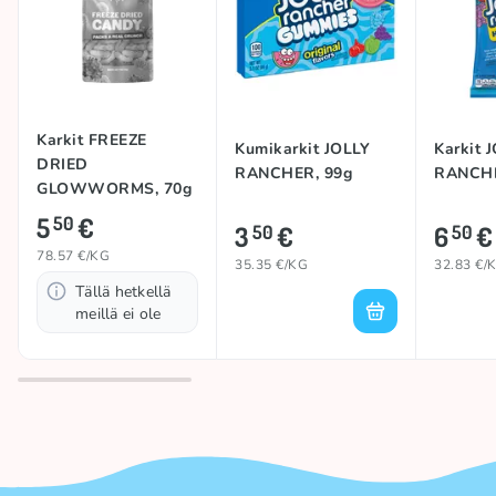
Karkit FREEZE
Kumikarkit JOLLY
Karkit 
DRIED
RANCHER, 99g
RANCHE
GLOWWORMS, 70g
5
€
50
3
€
6
€
50
50
78.57 €/KG
35.35 €/KG
32.83 €/
Tällä hetkellä
meillä ei ole