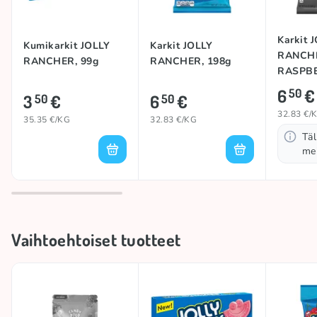
Karkit 
Kumikarkit JOLLY
Karkit JOLLY
RANCHE
RANCHER, 99g
RANCHER, 198g
RASPBE
6
€
50
3
€
6
€
50
50
32.83 €/
35.35 €/KG
32.83 €/KG
Täl
mei
Vaihtoehtoiset tuotteet