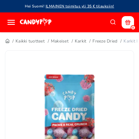
Hei Suomi!
ILMAINEN toimitus yli 35 € tilauksiin!
0
Kaikki tuotteet
Makeiset
Karkit
Freeze Dried
Karkit