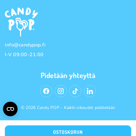
Kanta-asiakasohjelma
Maksutavat
Tuotemerkit
Toimitustavat
Käyttöehdot
Tietosuojakäytäntö
info@candypop.fi
I-V 09:00-21:00
Pidetään yhteyttä
© 2026 Candy POP - Kaikki oikeudet pidätetään
OSTOSKORIIN