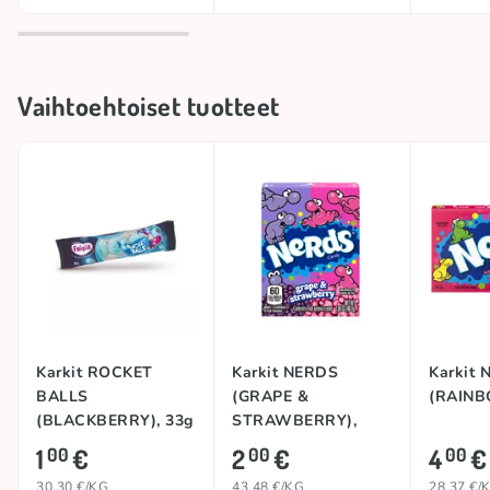
Vaihtoehtoiset tuotteet
Karkit ROCKET
Karkit NERDS
Karkit
BALLS
(GRAPE &
(RAINB
(BLACKBERRY), 33g
STRAWBERRY),
46,7g
1
€
2
€
4
€
00
00
00
30.30 €/KG
43.48 €/KG
28.37 €/