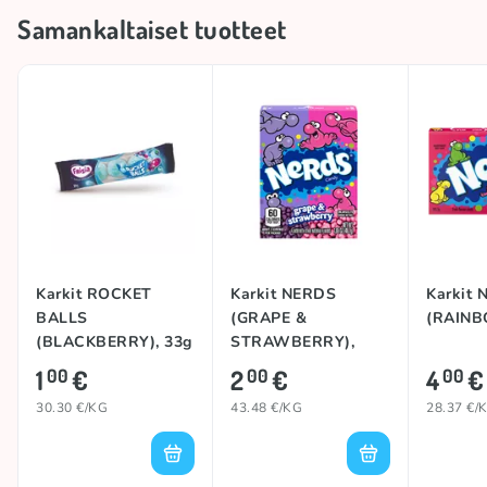
Samankaltaiset tuotteet
Alkuperämaa
Alankomaat
Tuotemerkki
ROCKET BALLS
Karkit ROCKET
Karkit NERDS
Karkit
BALLS
(GRAPE &
(RAINB
(BLACKBERRY), 33g
STRAWBERRY),
46,7g
1
€
2
€
4
€
00
00
00
30.30 €/KG
43.48 €/KG
28.37 €/