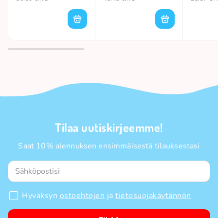
Tilaa uutiskirjeemme!
Saat 10% alennuksen ensimmäisestä tilauksestasi
Hyväksyn
ostoehtojen
ja
tietosuojakäytännön