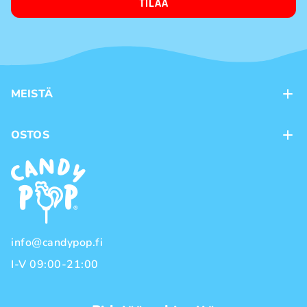
TILAA
MEISTÄ
Kontaktit
OSTOS
Kanta-asiakasohjelma
Maksutavat
Tuotemerkit
Toimitustavat
Käyttöehdot
Tietosuojakäytäntö
info@candypop.fi
I-V 09:00-21:00