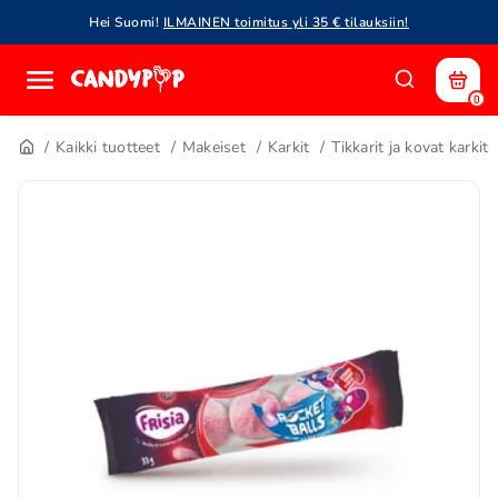
Hei Suomi!
ILMAINEN toimitus yli 35 € tilauksiin!
0
Kaikki tuotteet
Makeiset
Karkit
Tikkarit ja kovat karkit