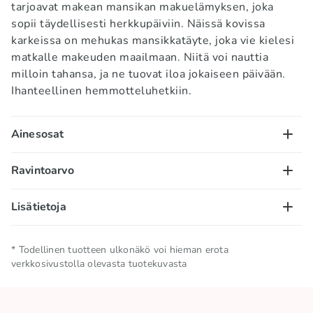
tarjoavat makean mansikan makuelämyksen, joka
sopii täydellisesti herkkupäiviin. Näissä kovissa
karkeissa on mehukas mansikkatäyte, joka vie kielesi
matkalle makeuden maailmaan. Niitä voi nauttia
milloin tahansa, ja ne tuovat iloa jokaiseen päivään.
Ihanteellinen hemmotteluhetkiin.
Ainesosat
Sokeri, glukoosisiirappi, dekstroosi, hapot: E296,
Ravintoarvo
E330; aromit, happamuudensäätöaine: E500, väri
E120. Säilytä kuivassa ja viileässä paikassa.
100g/ml:
Lisätietoja
Energiasisältö – 1581kJ/ 372 kcal; rasva – 0,5g, josta
tyydyttyneitä rasvahappoja – 0,1g; hiilihydraatit –
Nettomäärä
0.033 KG
* Todellinen tuotteen ulkonäkö voi hieman erota
93g, josta sokereita – 69g; ravintokuitu – 0g; proteiini
verkkosivustolla olevasta tuotekuvasta
– 0g; suola – 0,04g.
Säilytä viileässä ja kuivassa
Säilytysolosuhteet
paikassa