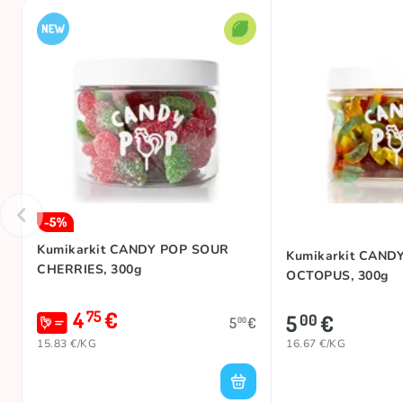
-5%
Kumikarkit CANDY POP SOUR
Kumikarkit CAND
CHERRIES, 300g
OCTOPUS, 300g
4
€
75
5
€
00
5
€
00
15.83 €/KG
16.67 €/KG