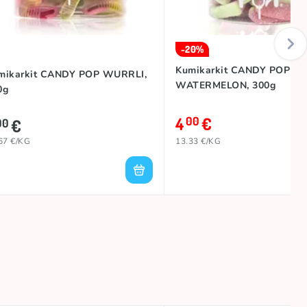
-20%
Kumikarkit CANDY POP
mikarkit CANDY POP WURRLI,
WATERMELON, 300g
0g
4
€
00
€
00
67 €/KG
13.33 €/KG