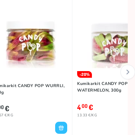
-20%
Kumikarkit CANDY POP
mikarkit CANDY POP WURRLI,
WATERMELON, 300g
0g
4
€
00
€
00
67 €/KG
13.33 €/KG