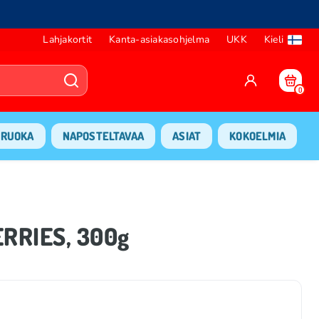
Lahjakortit
Kanta-asiakasohjelma
UKK
Kieli
0
RUOKA
NAPOSTELTAVAA
ASIAT
KOKOELMIA
RRIES, 300g