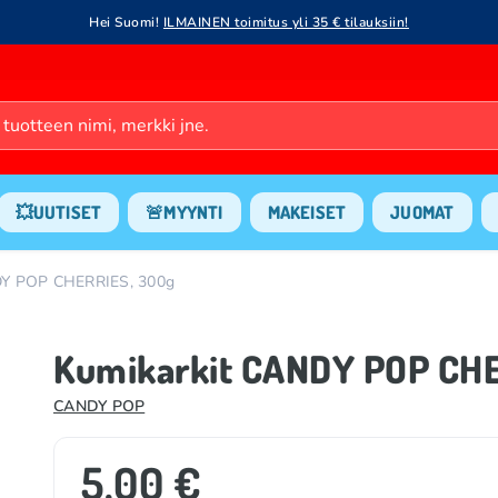
Hei Suomi!
ILMAINEN toimitus yli 35 € tilauksiin!
💥UUTISET
🚨MYYNTI
MAKEISET
JUOMAT
DY POP CHERRIES, 300g
Kumikarkit CANDY POP CHE
CANDY POP
5.00 €