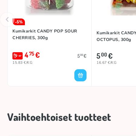
-5%
Kumikarkit CANDY POP SOUR
Kumikarkit CAND
CHERRIES, 300g
OCTOPUS, 300g
4
€
75
5
€
00
5
€
00
15.83 €/KG
16.67 €/KG
Vaihtoehtoiset tuotteet