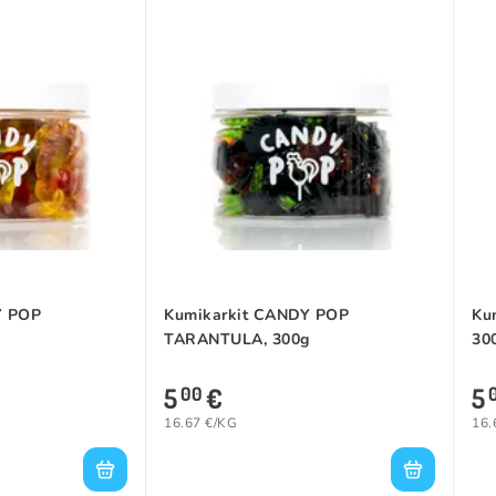
Y POP
Kumikarkit CANDY POP
Ku
TARANTULA, 300g
30
5
€
5
00
16.67 €/KG
16.