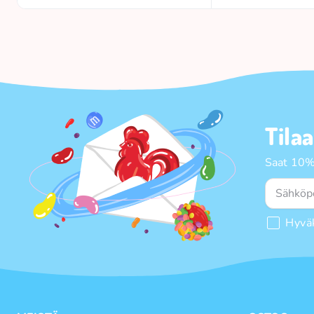
Tila
Saat 10%
Hyvä