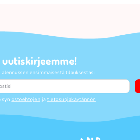
a uutiskirjeemme!
 alennuksen ensimmäisestä tilauksestasi
ksyn
ostoehtojen
ja
tietosuojakäytännön