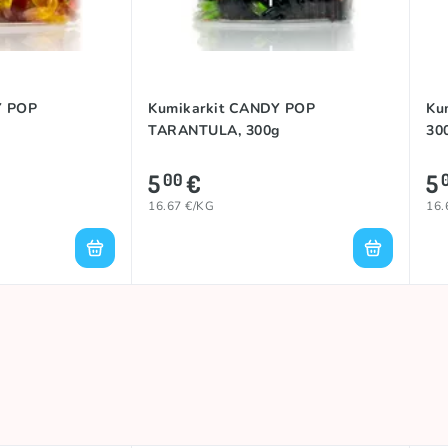
Y POP
Kumikarkit CANDY POP
Ku
TARANTULA, 300g
30
5
€
5
00
16.67 €/KG
16.