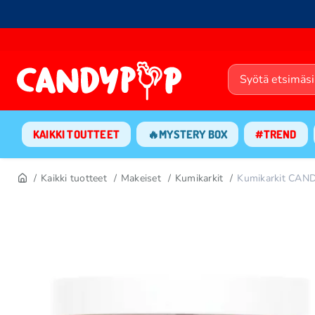
KAIKKI TOUTTEET
🔥MYSTERY BOX
#TREND
Kaikki tuotteet
Makeiset
Kumikarkit
Kumikarkit CAN