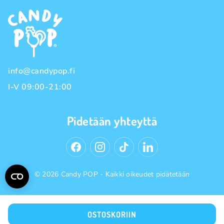
Maksutavat
Tuotemerkit
Toimitustavat
Käyttöehdot
Tietosuojakäytäntö
info@candypop.fi
I-V 09:00-21:00
Pidetään yhteyttä
© 2026 Candy POP - Kaikki oikeudet pidätetään
OSTOSKORIIN