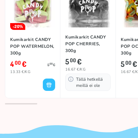
-20%
Kumikarkit CANDY
Kumikarkit CANDY
Kumika
POP CHERRIES,
POP WATERMELON,
POP OC
300g
300g
300g
5
€
00
4
€
5
€
00
00
00
5
€
16.67 €/KG
13.33 €/KG
16.67 €/
Tällä hetkellä
meillä ei ole