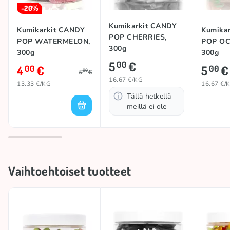
-20%
Kumikarkit CANDY
Kumikarkit CANDY
Kumika
POP CHERRIES,
POP WATERMELON,
POP OC
300g
300g
300g
5
€
00
4
€
5
€
00
00
00
5
€
16.67 €/KG
13.33 €/KG
16.67 €/
Tällä hetkellä
meillä ei ole
Vaihtoehtoiset tuotteet