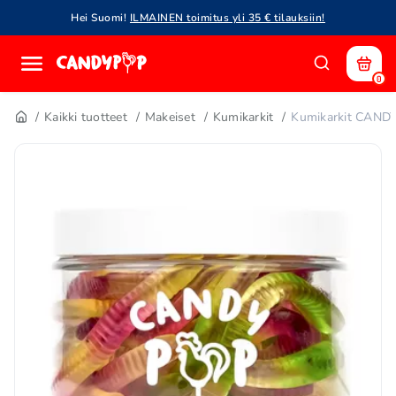
Hei Suomi!
ILMAINEN toimitus yli 35 € tilauksiin!
0
Kaikki tuotteet
Makeiset
Kumikarkit
Kumikarkit CAND