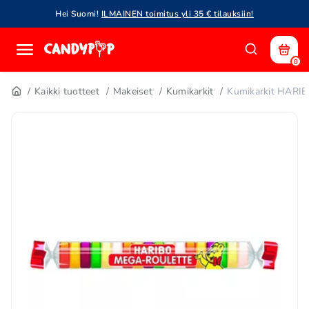
Hei Suomi!
ILMAINEN toimitus yli 35 € tilauksiin!
0
Kaikki tuotteet
Makeiset
Kumikarkit
Kumikarkit HARI