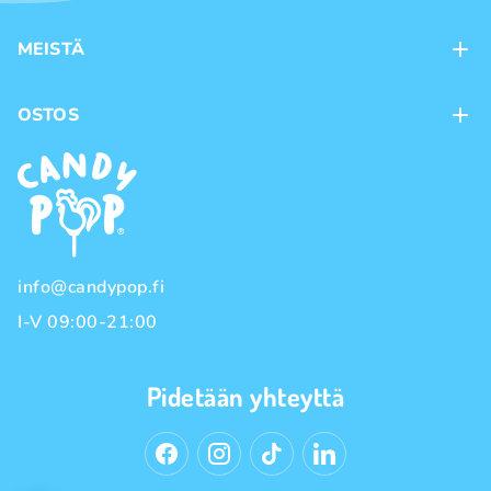
MEISTÄ
Kontaktit
OSTOS
Kanta-asiakasohjelma
Maksutavat
Tuotemerkit
Toimitustavat
Käyttöehdot
Tietosuojakäytäntö
info@candypop.fi
I-V 09:00-21:00
Pidetään yhteyttä