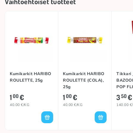
Vaihtoehtoiset tuotteet
Kumikarkit HARIBO
Kumikarkit HARIBO
Tikkari
ROULETTE, 25g
ROULETTE (COLA),
BAZOO
25g
POP FLI
25g
1
€
1
€
3
€
00
00
50
40.00 €/KG
40.00 €/KG
140.00 €