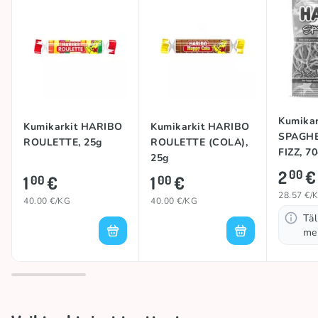
Kumika
Kumikarkit HARIBO
Kumikarkit HARIBO
SPAGHE
ROULETTE, 25g
ROULETTE (COLA),
FIZZ, 7
25g
2
€
00
1
€
1
€
00
00
28.57 €/
40.00 €/KG
40.00 €/KG
Täl
mei