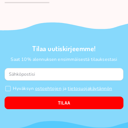
Tilaa uutiskirjeemme!
Saat 10% alennuksen ensimmäisestä tilauksestasi
Hyväksyn
ostoehtojen
ja
tietosuojakäytännön
TILAA