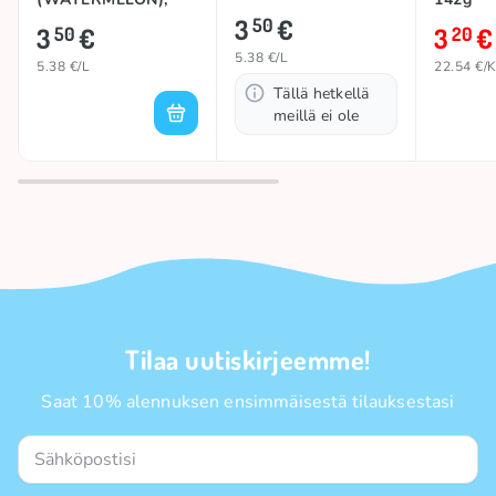
3
€
650ml
50
3
€
3
€
50
20
5.38 €/L
5.38 €/L
22.54 €/
Tällä hetkellä
meillä ei ole
Tilaa uutiskirjeemme!
Saat 10% alennuksen ensimmäisestä tilauksestasi