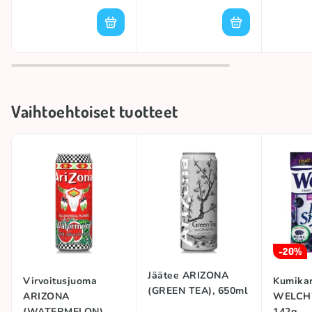
Vaihtoehtoiset tuotteet
-20%
Jäätee ARIZONA
Virvoitusjuoma
Kumikar
(GREEN TEA), 650ml
ARIZONA
WELCH'
(WATERMELON),
142g