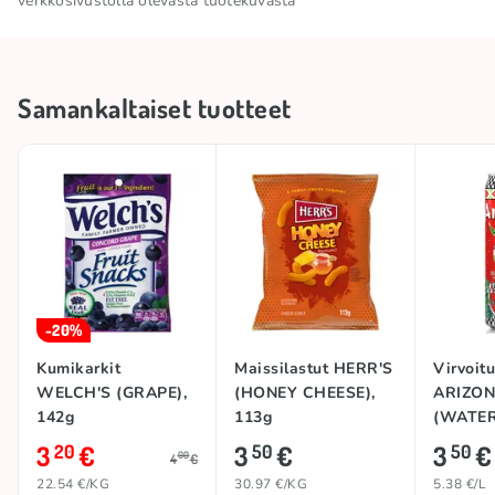
verkkosivustolla olevasta tuotekuvasta
karnaubavaha, väriaine (alura punainen AC).
0,06g.
Säilytä viileässä ja kuivassa
Säilytysolosuhteet
paikassa
Samankaltaiset tuotteet
Kokoelma
🗽 USA -tuotteet
Alkuperämaa
USA
Tuotemerkki
WELCH'S
-20%
Kumikarkit
Maissilastut HERR'S
Virvoit
WELCH'S (GRAPE),
(HONEY CHEESE),
ARIZO
142g
113g
(WATER
650ml
3
€
3
€
3
€
20
50
50
00
4
€
22.54 €/KG
30.97 €/KG
5.38 €/L