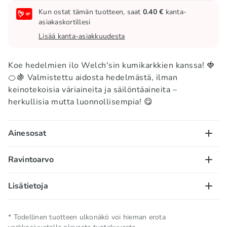
Kun ostat tämän tuotteen, saat
0.40 €
kanta-
asiakaskortillesi
Lisää kanta-asiakkuudesta
Koe hedelmien ilo Welch'sin kumikarkkien kanssa! 🍓
🍊🍇 Valmistettu aidosta hedelmästä, ilman
keinotekoisia väriaineita ja säilöntäaineita –
herkullisia mutta luonnollisempia! 😋
Ainesosat
Hedelmäsose (viinirypäle ja mansikka), maissisiirappi,
Ravintoarvo
sokeri, modifioitu maissitärkkelys, gelatiini,
sitruunahappo, MAITOHAPPO, luonnolliset ja
100 g/ml:
Lisätietoja
keinotekoiset aromit, askorbiinihappo (vitamiini C),
Energia – 1255 kJ / 300kcal; rasvat – 0g, joista
alfa-tokoferoliasetaatti (vitamiini E),
tyydyttyneitä rasvahappoja – 0g; hiilihydraatit –
Nettomäärä
0.142 KG
retinyylipalmitaatti, natriumsitraatti, kookosöljy,
* Todellinen tuotteen ulkonäkö voi hieman erota
73,3g, joista sokerit – 43,3g; proteiinit – 3,3g; suola –