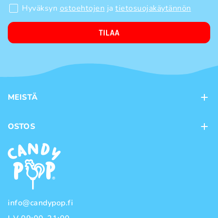
Hyväksyn
ostoehtojen
ja
tietosuojakäytännön
TILAA
MEISTÄ
Kontaktit
OSTOS
Kanta-asiakasohjelma
Maksutavat
Tuotemerkit
Toimitustavat
Käyttöehdot
Tietosuojakäytäntö
info@candypop.fi