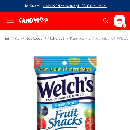
Hei Suomi!
ILMAINEN toimitus yli 35 € tilauksiin!
0
Kaikki tuotteet
Makeiset
Kumikarkit
Kumikarkit WELCH