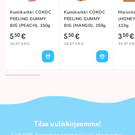
Kumikarkki COKOC
Kumikarkki COKOC
Maissil
PEELING GUMMY
PEELING GUMMY
(HONEY
BIG (PEACH), 150g
BIG (MANGO), 150g
113g
5
€
5
€
3
€
50
50
50
36.67 €/KG
36.67 €/KG
30.97 €/
Tilaa uutiskirjeemme!