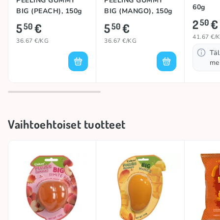
PEELING GUMMY
PEELING GUMMY
60g
BIG (PEACH), 150g
BIG (MANGO), 150g
2
€
50
5
€
5
€
50
50
41.67 €/
36.67 €/KG
36.67 €/KG
Täl
mei
Vaihtoehtoiset tuotteet