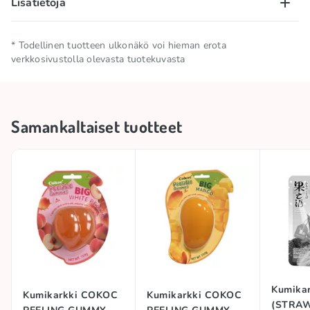
Lisätietoja
Nettomäärä
0.15 KG
* Todellinen tuotteen ulkonäkö voi hieman erota
verkkosivustolla olevasta tuotekuvasta
Säilytä viileässä ja kuivassa
Säilytysolosuhteet
paikassa
Samankaltaiset tuotteet
Kokoelma
🥢 Aasialaiset tuotteet
Kokoelma
🎶 TikTok-hitit
Alkuperämaa
Kiina
Tuotemerkki
COKOC
#trend
PEELABLE CANDY
Kumika
Kumikarkki COKOC
Kumikarkki COKOC
(STRAW