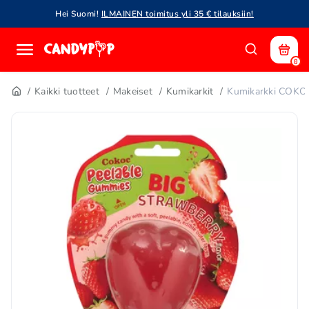
Hei Suomi!
ILMAINEN toimitus yli 35 € tilauksiin!
0
Kaikki tuotteet
Makeiset
Kumikarkit
Kumikarkki COK