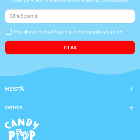
Saat 10% alennuksen ensimmäisestä tilauksestasi
Hyväksyn
ostoehtojen
ja
tietosuojakäytännön
TILAA
MEISTÄ
Kontaktit
OSTOS
Kanta-asiakasohjelma
Maksutavat
Tuotemerkit
Toimitustavat
Käyttöehdot