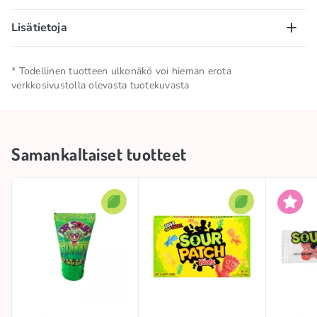
Lisätietoja
Nettomäärä
0.018 KG
* Todellinen tuotteen ulkonäkö voi hieman erota
verkkosivustolla olevasta tuotekuvasta
Säilytä viileässä ja kuivassa
Säilytysolosuhteet
paikassa
Samankaltaiset tuotteet
Kokoelma
🍋 Hapan kokoelma
Happamuus
Hapan
Alkuperämaa
Kiina
Tuotemerkki
DR. SOUR