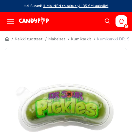
Hei Suomi!
ILMAINEN toimitus yli 35 € tilauksiin!
0
Kaikki tuotteet
Makeiset
Kumikarkit
Kumikarkki DR. S