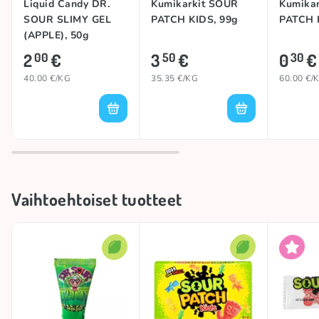
Liquid Candy DR.
Kumikarkit SOUR
Kumika
SOUR SLIMY GEL
PATCH KIDS, 99g
PATCH K
(APPLE), 50g
2
€
3
€
0
€
00
50
30
40.00 €/KG
35.35 €/KG
60.00 €/
Vaihtoehtoiset tuotteet