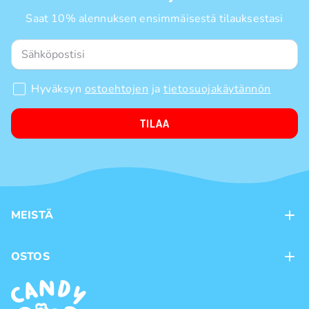
Saat 10% alennuksen ensimmäisestä tilauksestasi
Hyväksyn
ostoehtojen
ja
tietosuojakäytännön
TILAA
MEISTÄ
Kontaktit
OSTOS
Kanta-asiakasohjelma
Maksutavat
Tuotemerkit
Toimitustavat