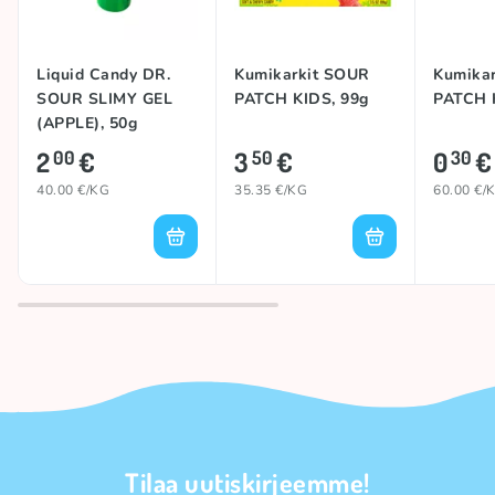
Liquid Candy DR.
Kumikarkit SOUR
Kumika
SOUR SLIMY GEL
PATCH KIDS, 99g
PATCH K
(APPLE), 50g
2
€
3
€
0
€
00
50
30
40.00 €/KG
35.35 €/KG
60.00 €/
Tilaa uutiskirjeemme!