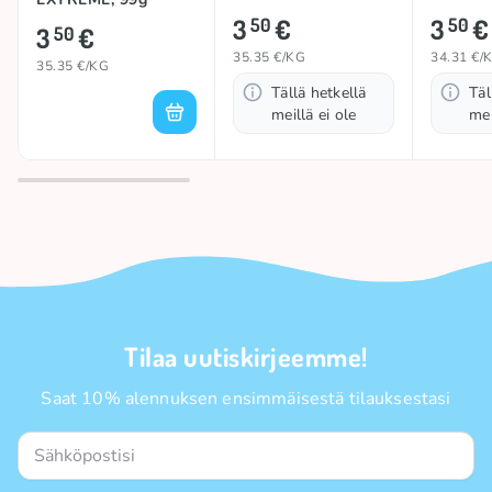
102g
3
€
3
€
50
50
3
€
50
35.35 €/KG
34.31 €/
35.35 €/KG
Tällä hetkellä
Täl
meillä ei ole
mei
Tilaa uutiskirjeemme!
Saat 10% alennuksen ensimmäisestä tilauksestasi