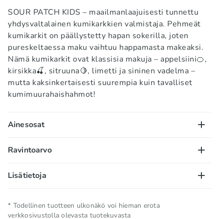
SOUR PATCH KIDS – maailmanlaajuisesti tunnettu
yhdysvaltalainen kumikarkkien valmistaja. Pehmeät
kumikarkit on päällystetty hapan sokerilla, joten
pureskeltaessa maku vaihtuu happamasta makeaksi.
Nämä kumikarkit ovat klassisia makuja – appelsiini🍊,
kirsikka🍒, sitruuna🍋, limetti ja sininen vadelma –
mutta kaksinkertaisesti suurempia kuin tavalliset
kumimuurahaishahmot!
Ainesosat
Sokeri, inverttisokeri, maissisiirappi, muunnettu
Ravintoarvo
maissitärkkelys*. Sisältää alle 2 %: hapot (viinihappo,
sitruunahappo), aromit, väriaineet (E110**, E129**,
100 g/ml:
Lisätietoja
E102**, E133). *Sisältää geneettisesti muunnettuja
Energiasisältö – 1493 kJ/ 357 kcal; rasva – 0g, josta
ainesosia. **Voi vaikuttaa kielteisesti lasten
tyydyttynyttä rasvaa – 0g; hiilihydraatit – 89,2g, josta
Nettomäärä
0.005 KG
aktiivisuuteen ja huomioon.
* Todellinen tuotteen ulkonäkö voi hieman erota
sokereita – 78,6g; proteiini – 0g; suola – 0,2g.
verkkosivustolla olevasta tuotekuvasta