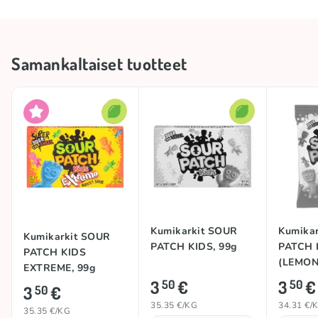
Tuotemerkki
SOUR PATCH KIDS
Säilytä viileässä ja kuivassa
Säilytysolosuhteet
Samankaltaiset tuotteet
paikassa
Kokoelma
🍋 Hapan kokoelma
Happamuus
Hapan
Alkuperämaa
Turkki
TOP
TOP
Kumikarkit SOUR
Kumika
Kumikarkit SOUR
PATCH KIDS, 99g
PATCH 
PATCH KIDS
(LEMON
EXTREME, 99g
102g
3
€
3
€
50
50
3
€
50
35.35 €/KG
34.31 €/
35.35 €/KG