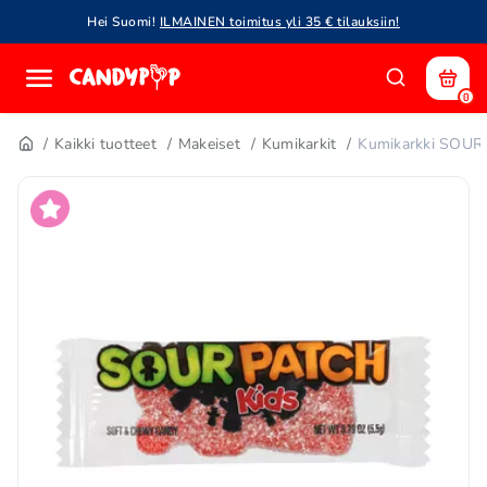
Hei Suomi!
ILMAINEN toimitus yli 35 € tilauksiin!
0
Kaikki tuotteet
Makeiset
Kumikarkit
Kumikarkki SOUR 