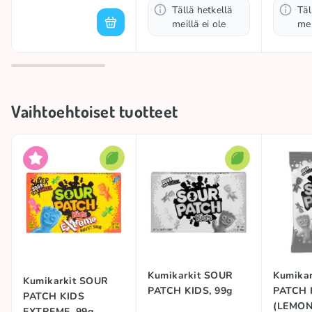
Tällä hetkellä
Täl
meillä ei ole
mei
Vaihtoehtoiset tuotteet
Kumikarkit SOUR
Kumika
Kumikarkit SOUR
PATCH KIDS, 99g
PATCH 
PATCH KIDS
(LEMON
EXTREME, 99g