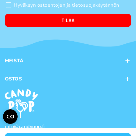
Hyväksyn
ostoehtojen
ja
tietosuojakäytännön
TILAA
MEISTÄ
Kontaktit
OSTOS
Kanta-asiakasohjelma
Maksutavat
Tuotemerkit
Toimitustavat
Käyttöehdot
Tietosuojakäytäntö
info@candypop.fi