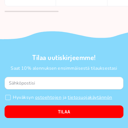
Tilaa uutiskirjeemme!
Saat 10% alennuksen ensimmäisestä tilauksestasi
Hyväksyn
ostoehtojen
ja
tietosuojakäytännön
TILAA