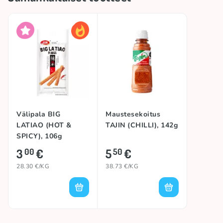
Kokoelma
🥢 Aasialaiset tuotteet
Mausteisuus
Tulinen
Kokoelma
🎶 TikTok-hitit
Alkuperämaa
Kiina
Välipala BIG
Maustesekoitus
TOP
TOP
LATIAO (HOT &
TAJIN (CHILLI), 142g
SPICY), 106g
Tuotemerkki
GENJI
3
€
5
€
00
50
28.30 €/KG
38.73 €/KG
#trend
LATIAO