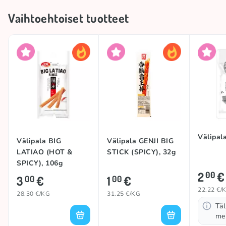
Vaihtoehtoiset tuotteet
Välipal
Välipala BIG
Välipala GENJI BIG
LATIAO (HOT &
STICK (SPICY), 32g
SPICY), 106g
2
€
00
3
€
1
€
00
00
22.22 €/
28.30 €/KG
31.25 €/KG
Täl
mei