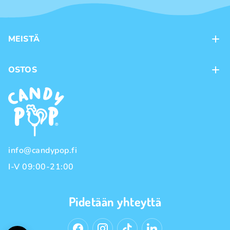
MEISTÄ
Kontaktit
OSTOS
Kanta-asiakasohjelma
Maksutavat
Tuotemerkit
Toimitustavat
Käyttöehdot
Tietosuojakäytäntö
info@candypop.fi
I-V 09:00-21:00
Pidetään yhteyttä