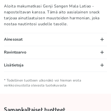
Aloita makumatkasi Genji Sangen Mala Latiao -
naposteltavan kanssa. Tämä aito aasialainen snack
tarjoaa ainutlaatuisen mausteiden harmonian, joka
nostaa nautintosi uudelle tasolle.
Ainesosat
sisältää sokeria ja makeutusainetta.
Ravintoarvo
VEHNÄjauhot, rapsiöljy, vesi, suola, chilipippuri,
arominvahventeet (E621, E635), sokeri,
100 g/ml:
Lisätietoja
SOIJApapujen kuitujauhe, mausteet, emulgointiaineet
Energiasisältö – 1 811 kJ/ 433 kcal; rasva – 24,1g,
(E422, E471), makeutusaine (E955), hiivauute, väri
joista tyydyttyneitä rasvahappoja – 3,8g; hiilihydraatit
Nettomäärä
0.12 KG
(E160c), antioksidantit (E270, E319), aromit.
* Todellinen tuotteen ulkonäkö voi hieman erota
– 46,9g, joista sokereita – 1,8g; proteiinit – 7,2g;
verkkosivustolla olevasta tuotekuvasta
suola – 4,8g.
Säilytä viileässä ja kuivassa
Säilytysolosuhteet
paikassa
Samankaltaiset tuotteet
Kokoelma
🌶️ Mausteinen kokoelma