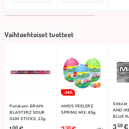
Vaihtoehtoiset tuotteet
-34%
Sitkeät
Purukumi BRAIN
AMOS PEELERZ
AND IK
BLASTERZ SOUR
SPRING MIX, 65g
BLUE R
GUM STICKS, 22g
120g
3
€
50
1
€
2
€
00
30
50