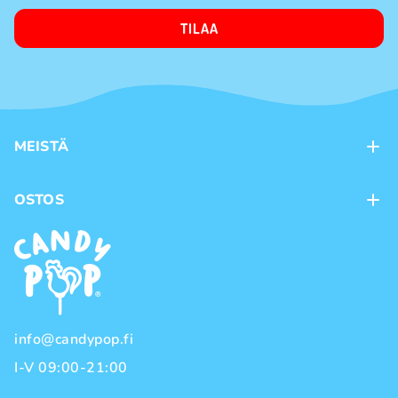
TILAA
MEISTÄ
Kontaktit
OSTOS
Kanta-asiakasohjelma
Maksutavat
Tuotemerkit
Toimitustavat
Käyttöehdot
Tietosuojakäytäntö
info@candypop.fi
I-V 09:00-21:00