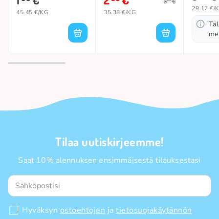
3
€
29.17 €/
45.45 €/KG
35.38 €/KG
Täl
mei
Tilaa uutiskirjeemme!
Saat 10% alennuksen ensimmäisestä tilauksestasi
Hyväksyn
ostoehtojen
ja
tietosuojakäytännön