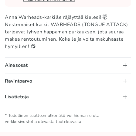
Anna Warheads-karkille räjäyttää kielesi! 🤯
Nestemäiset karkit WARHEADS (TONGUE ATTACK)
tarjoavat lyhyen happaman purkauksen, jota seuraa
makea rentoutuminen. Kokeile ja voita makuhaaste
hymyillen! 😋
Ainesosat
Sokeri, dekstriini, vesi, glukoosisiirappi, omenahappo,
Ravintoarvo
happamuudensäätöaine (natriumsitraatti (E331)),
sakeuttamisaineet (arabikumi (E414), pektiini (E440)),
100 g/ml:
Lisätietoja
aromit, säilöntäaine (kaliumsorbaatti (E202)),
Energia – 1204 kJ / 288kcal; rasva – 0g, josta
väriaineet: mansikka (E163), sininen vadelma (E133),
tyydyttyneitä rasvahappoja – 0g; hiilihydraatit – 66g,
Nettomäärä
0.02 KG
kirsikka (E120), omena (E141). Saattaa sisältää
* Todellinen tuotteen ulkonäkö voi hieman erota
josta sokereita – 61g; proteiini – 0g; suola – 0,29g.
verkkosivustolla olevasta tuotekuvasta
MAIDON ja SOIJAN jäämiä. Hapot voivat ärsyttää
Säilytä viileässä ja kuivassa
suuta.
Säilytysolosuhteet