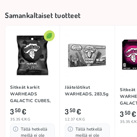
paikassa
Samankaltaiset tuotteet
Tuotemerkki
WARHEADS
Kokoelma
🍋 Hapan kokoelma
Happamuus
Hapan
Alkuperämaa
Kiina
Sitkeät karkit
Jäätelötikut
Sitkeät 
WARHEADS
WARHEADS, 283,5g
WARHE
GALACTIC CUBES,
GALACT
99g
3
€
3
€
50
50
99g
3
€
50
35.35 €/KG
12.37 €/KG
35.35 €/
Tällä hetkellä
Tällä hetkellä
meillä ei ole
meillä ei ole