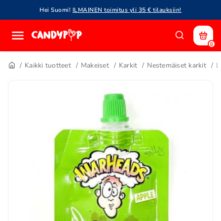
Hei Suomi!
ILMAINEN toimitus yli 35 € tilauksiin!
0
Kaikki tuotteet
Makeiset
Karkit
Nestemäiset karkit
L