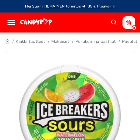
Hei Suomi!
ILMAINEN toimitus yli 35 € tilauksiin!
0
Kaikki tuotteet
Makeiset
Purukumi ja pastillit
Pastillit