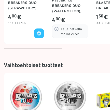
Pastillit ICE
BREAKERS DUO
BLASTE
BREAKERS DUO
(STRAWBERRY),
BREAKE
(WATERMELON),
36g
4
€
1
€
00
50
37g
4
€
00
111.11 €/KG
33.33 €/
Tällä hetkellä
meillä ei ole
Vaihtoehtoiset tuotteet