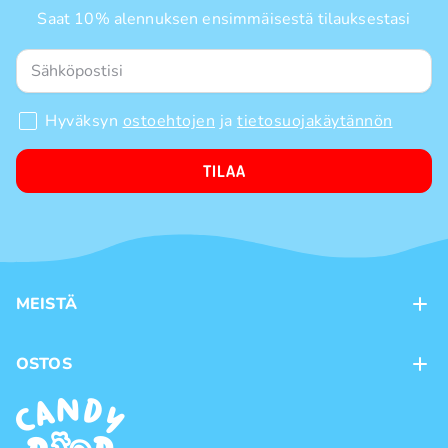
Saat 10% alennuksen ensimmäisestä tilauksestasi
Hyväksyn
ostoehtojen
ja
tietosuojakäytännön
TILAA
MEISTÄ
Kontaktit
OSTOS
Kanta-asiakasohjelma
Maksutavat
Tuotemerkit
Toimitustavat