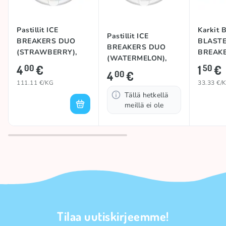
Pastillit ICE
Karkit 
Pastillit ICE
BREAKERS DUO
BLASTE
BREAKERS DUO
(STRAWBERRY),
BREAKE
(WATERMELON),
36g
4
€
1
€
00
50
37g
4
€
00
111.11 €/KG
33.33 €/
Tällä hetkellä
meillä ei ole
Tilaa uutiskirjeemme!