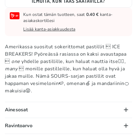
ILMOITA, KUN TAAS SAATAVILLA?
Kun ostat tämän tuotteen, saat
0.40 €
kanta-
asiakaskortillesi
Lisää kanta-asiakkuudesta
Amerikassa suositut sokerittomat pastillit  ICE
BREAKERS! Pyöreässä rasiassa on kaksi avaustapaa

one
yhdelle pastillille, kun haluat nauttia itse🙆‍♂️,
many
 monille pastilleille, kun haluat olla hyvä ja
jakaa muille. Nämä SOURS-sarjan pastillit ovat
happaman vesimelonin🍉, omenan🍏 ja mandariinin🍊
makuisia😝.
Ainesosat
Sorbitoli, omenahappo. Sisältää alle 2%:
Ravintoarvo
maltodekstriiniä, viinihappoa, keinotekoisia ja