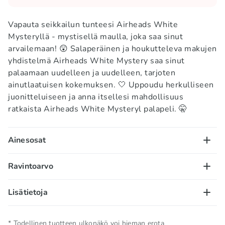
Vapauta seikkailun tunteesi Airheads White
Mysteryllä - mystisellä maulla, joka saa sinut
arvailemaan! 😲 Salaperäinen ja houkutteleva makujen
yhdistelmä Airheads White Mystery saa sinut
palaamaan uudelleen ja uudelleen, tarjoten
ainutlaatuisen kokemuksen. 🤍 Uppoudu herkulliseen
juonitteluiseen ja anna itsellesi mahdollisuus
ratkaista Airheads White Mysteryl palapeli. 🤫
Ainesosat
Sokeri, maissisiirappi, maltodekstriini, dekstroosi,
Ravintoarvo
muokattu elintarviketärkkelys (maissi), palmuöljy,
sitruunahappo (alle 2%), vesi, keinotekoiset aromit,
100 g/ml:
Lisätietoja
allure punainen AC, kirkas sininen FCF,
Energiaa 1608kj/ 384,6kcal, rasvat – 0g, joista
auringonlaskun keltainen FCF, tartratsiini.
tyydyttyneitä rasvahappoja – 0g, hiilihydraatit –
Nettomäärä
0.015 KG
* Todellinen tuotteen ulkonäkö voi hieman erota