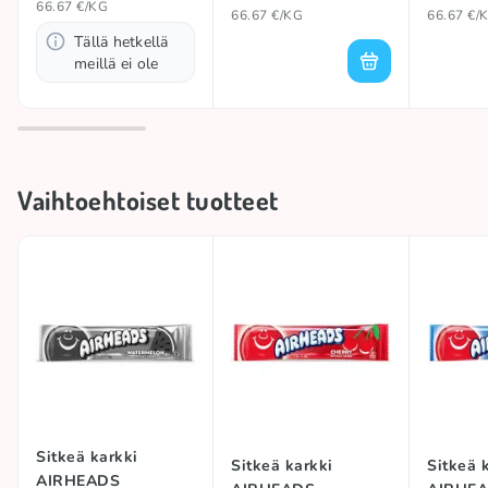
66.67 €/KG
66.67 €/KG
66.67 €/
Tällä hetkellä
meillä ei ole
Vaihtoehtoiset tuotteet
Sitkeä karkki
Sitkeä karkki
Sitkeä 
AIRHEADS