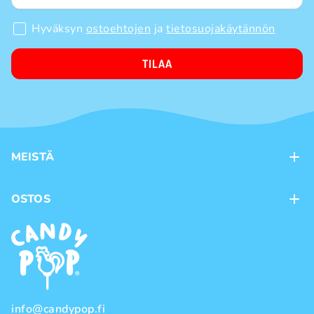
Hyväksyn
ostoehtojen
ja
tietosuojakäytännön
TILAA
MEISTÄ
Kontaktit
OSTOS
Kanta-asiakasohjelma
Maksutavat
Tuotemerkit
Toimitustavat
Käyttöehdot
Tietosuojakäytäntö
info@candypop.fi