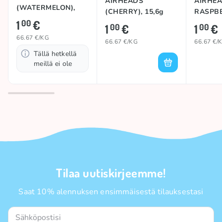
AIRHEADS
AIRHEA
(WATERMELON),
(CHERRY), 15,6g
RASPBE
15,6g
1
€
00
1
€
1
€
00
00
66.67 €/KG
66.67 €/KG
66.67 €/
Tällä hetkellä
meillä ei ole
Tilaa uutiskirjeemme!
Saat 10% alennuksen ensimmäisestä tilauksestasi