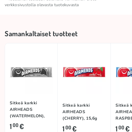
96,1g, joista sokereita – 70,5g, proteiinit – 0g, suola
verkkosivustolla olevasta tuotekuvasta
– 0g.
Säilytä viileässä ja kuivassa
Säilytysolosuhteet
paikassa
Samankaltaiset tuotteet
Tuotemerkki
AIRHEADS
Kokoelma
🗽 USA -tuotteet
Alkuperämaa
USA
Sitkeä karkki
Sitkeä karkki
Sitkeä 
AIRHEADS
AIRHEADS
AIRHEA
(WATERMELON),
(CHERRY), 15,6g
RASPBE
15,6g
1
€
00
1
€
1
€
00
00