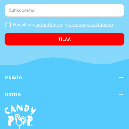
Hyväksyn
ostoehtojen
ja
tietosuojakäytännön
TILAA
MEISTÄ
Kontaktit
OSTOS
Kanta-asiakasohjelma
Maksutavat
Tuotemerkit
Toimitustavat
Käyttöehdot