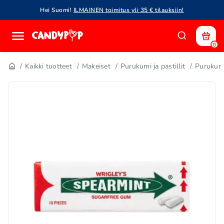
Hei Suomi!
ILMAINEN toimitus yli 35 € tilauksiin!
0
Kaikki tuotteet
Makeiset
Purukumi ja pastillit
Purukum