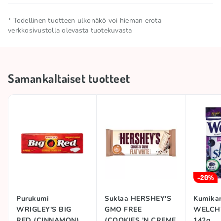
Nettomäärä
0.014 KG
* Todellinen tuotteen ulkonäkö voi hieman erota
verkkosivustolla olevasta tuotekuvasta
Säilytä viileässä ja kuivassa
Säilytysolosuhteet
paikassa
Samankaltaiset tuotteet
Alkuperämaa
Yhdistynyt kuningaskunta
Tuotemerkki
WRIGLEY'S
-20%
Purukumi
Suklaa HERSHEY'S
Kumikar
WRIGLEY'S BIG
GMO FREE
WELCH'
RED (CINNAMON),
(COOKIES 'N CREME
142g