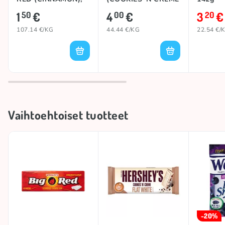
14g
FLAT WHITE), 90g
1
€
4
€
3
€
50
00
20
107.14 €/KG
44.44 €/KG
22.54 €/
Vaihtoehtoiset tuotteet
-20%