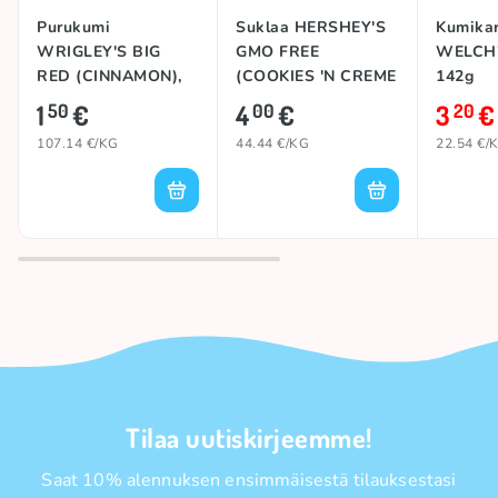
Purukumi
Suklaa HERSHEY'S
Kumikar
WRIGLEY'S BIG
GMO FREE
WELCH'
RED (CINNAMON),
(COOKIES 'N CREME
142g
14g
FLAT WHITE), 90g
1
€
4
€
3
€
50
00
20
107.14 €/KG
44.44 €/KG
22.54 €/
Tilaa uutiskirjeemme!
Saat 10% alennuksen ensimmäisestä tilauksestasi