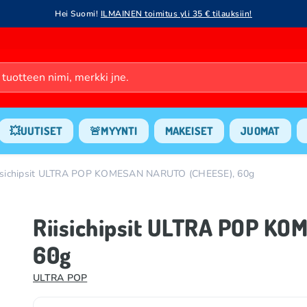
Hei Suomi!
ILMAINEN toimitus yli 35 € tilauksiin!
💥UUTISET
🚨MYYNTI
MAKEISET
JUOMAT
isichipsit ULTRA POP KOMESAN NARUTO (CHEESE), 60g
Riisichipsit ULTRA POP K
60g
ULTRA POP