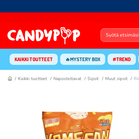
KAIKKI TOUTTEET
🔥MYSTERY BOX
#TREND
Kaikki tuotteet
Naposteltavat
Sipsit
Muut sipsit
Ri