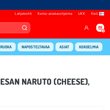
Lahjakortit
Kanta-asiakasohjelma
UKK
Kieli
0
RUOKA
NAPOSTELTAVAA
ASIAT
KOKOELMIA
OMESAN NARUTO (CHEESE),