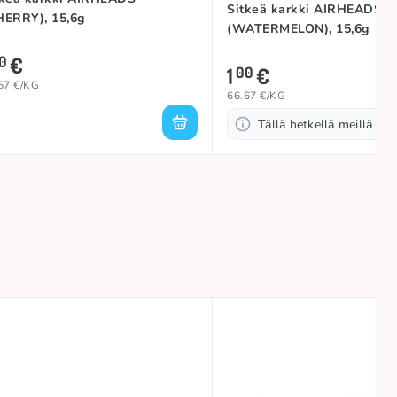
Sitkeä karkki AIRHEADS
HERRY), 15,6g
(WATERMELON), 15,6g
€
0
1
€
00
67 €/KG
66.67 €/KG
Tällä hetkellä meillä ei o