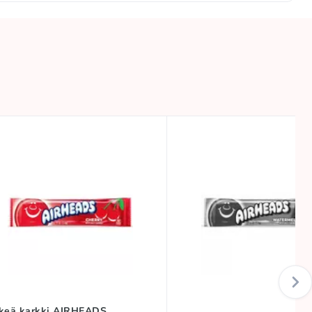
tkeä karkki AIRHEADS