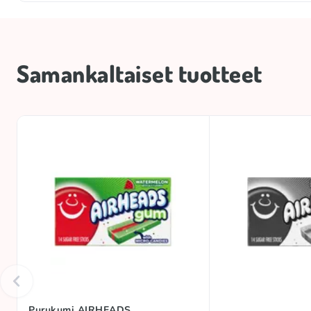
Nettomäärä
Säilytysolosuhteet
Samankaltaiset tuotteet
Tuotemerkki
Kokoelma
Kokoelma
Happamuus
Alkuperämaa
Purukumi AIRHEADS