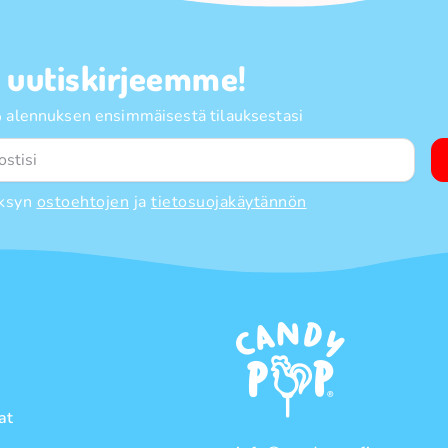
a uutiskirjeemme!
 alennuksen ensimmäisestä tilauksestasi
ksyn
ostoehtojen
ja
tietosuojakäytännön
at