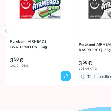
Purukumi AIRHEADS
Purukumi AIRHEA
(WATERMELON), 34g
RASPBERRY), 33g
3
€
50
3
€
50
102.94 €/KG
106.06 €/KG
Tällä hetkellä 