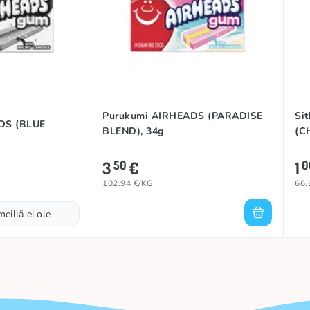
Purukumi AIRHEADS (PARADISE
Si
DS (BLUE
BLEND), 34g
(C
3
€
1
50
0
102.94 €/KG
66.
meillä ei ole