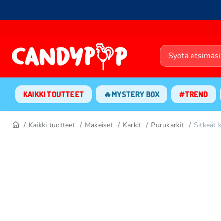
KAIKKI TOUTTEET
🔥MYSTERY BOX
#TREND
Kaikki tuotteet
Makeiset
Karkit
Purukarkit
Sitkeät