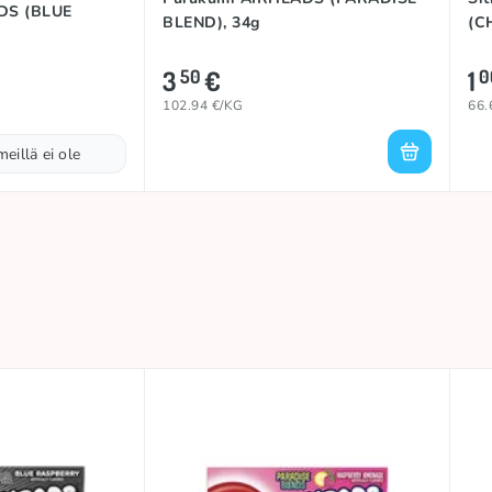
DS (BLUE
BLEND), 34g
(C
3
€
1
50
0
102.94 €/KG
66.
meillä ei ole