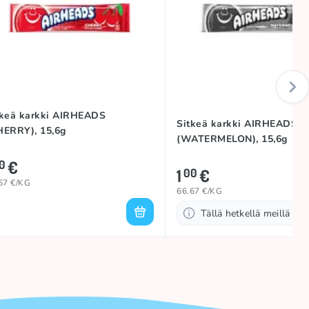
tkeä karkki AIRHEADS
Sitkeä karkki AIRHEADS
HERRY), 15,6g
(WATERMELON), 15,6g
€
0
1
€
00
67 €/KG
66.67 €/KG
Tällä hetkellä meillä ei o