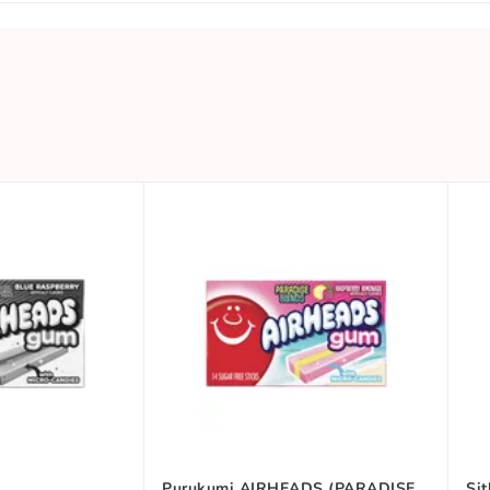
0.085 KG
Säilytä viileässä ja kuivassa paikassa
AIRHEADS
🍋 Hapan kokoelma
🗽 USA -tuotteet
Hapan
USA
Purukumi AIRHEADS (PARADISE
Si