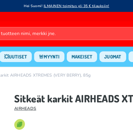
Hei Suomi!
ILMAINEN toimitus yli 35 € tilauksiin!
💥UUTISET
🚨MYYNTI
MAKEISET
JUOMAT
 karkit AIRHEADS XTREMES (VERY BERRY), 85g
Sitkeät karkit AIRHEADS 
AIRHEADS