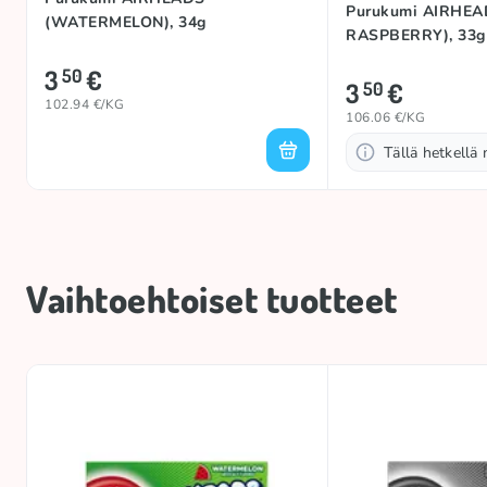
Purukumi AIRHEA
(WATERMELON), 34g
RASPBERRY), 33g
3
€
50
3
€
50
102.94 €/KG
106.06 €/KG
Tällä hetkellä 
Vaihtoehtoiset tuotteet