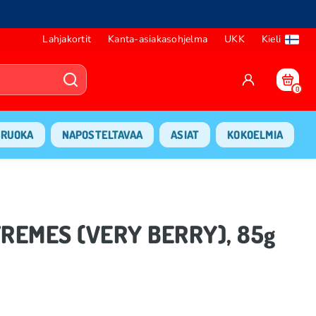
Lahjakortit
Kanta-asiakasohjelma
UKK
Kieli
0
RUOKA
NAPOSTELTAVAA
ASIAT
KOKOELMIA
XTREMES (VERY BERRY), 85g