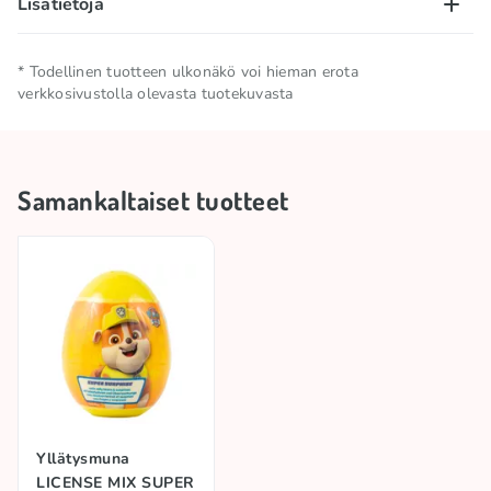
Lisätietoja
Nettomäärä
0.01 KG
* Todellinen tuotteen ulkonäkö voi hieman erota
verkkosivustolla olevasta tuotekuvasta
Säilytä viileässä ja kuivassa
Säilytysolosuhteet
paikassa
Samankaltaiset tuotteet
Tuotemerkki
BIP
Lisenssi
GABBYS DOLLHOUSE
Yllätysmuna
LICENSE MIX SUPER