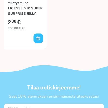
Yllätysmuna
LICENSE MIX SUPER
SURPRISE JELLY
BEANS, 10g
2
€
00
200.00 €/KG
Tilaa uutiskirjeemme!
Saat 10% alennuksen ensimmäisestä tilauksestasi