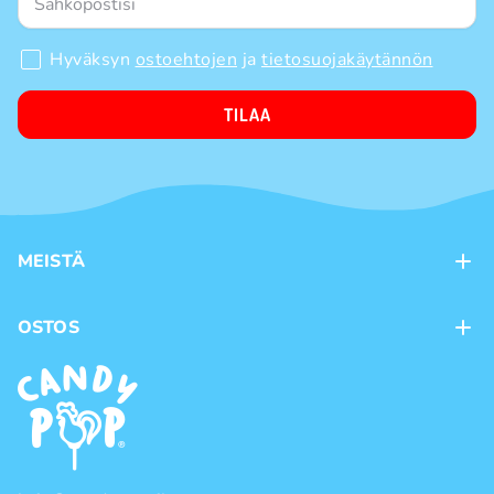
Hyväksyn
ostoehtojen
ja
tietosuojakäytännön
TILAA
MEISTÄ
Kontaktit
OSTOS
Kanta-asiakasohjelma
Maksutavat
Tuotemerkit
Toimitustavat
Käyttöehdot
Tietosuojakäytäntö