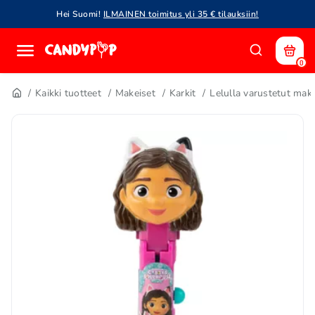
Hei Suomi!
ILMAINEN toimitus yli 35 € tilauksiin!
0
Kaikki tuotteet
Makeiset
Karkit
Lelulla varustetut make